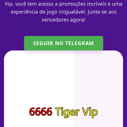
Vip, você tem acesso a promoções incríveis e uma
experiência de jogo inigualável. Junte-se aos
vencedores agora!
SEGUIR NO TELEGRAM