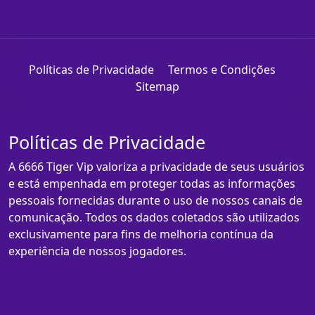
Políticas de Privacidade
Termos e Condições
Sitemap
Políticas de Privacidade
A 6666 Tiger Vip valoriza a privacidade de seus usuários
e está empenhada em proteger todas as informações
pessoais fornecidas durante o uso de nossos canais de
comunicação. Todos os dados coletados são utilizados
exclusivamente para fins de melhoria contínua da
experiência de nossos jogadores.