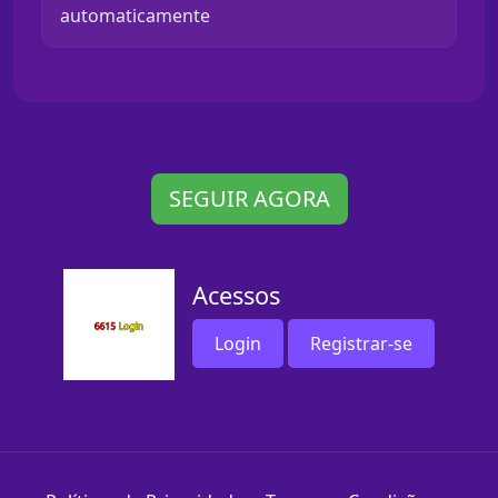
automaticamente
SEGUIR AGORA
Acessos
Login
Registrar-se