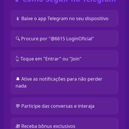
📱 Baixe o app Telegram no seu dispositivo
🔍 Procure por "@6615 LoginOficial"
👆 Toque em "Entrar" ou "Join"
🔔 Ative as notificações para não perder
nada
💬 Participe das conversas e interaja
🎁 Receba bônus exclusivos