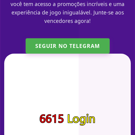
você tem acesso a promoções incríveis e uma
experiência de jogo inigualável. Junte-se aos
vencedores agora!
SEGUIR NO TELEGRAM