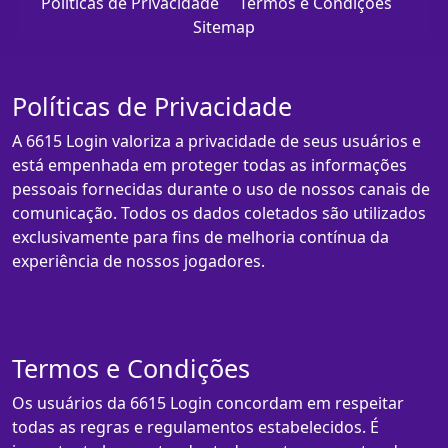
Políticas de Privacidade
Termos e Condições
Sitemap
Políticas de Privacidade
A 6615 Login valoriza a privacidade de seus usuários e
está empenhada em proteger todas as informações
pessoais fornecidas durante o uso de nossos canais de
comunicação. Todos os dados coletados são utilizados
exclusivamente para fins de melhoria contínua da
experiência de nossos jogadores.
Termos e Condições
Os usuários da 6615 Login concordam em respeitar
todas as regras e regulamentos estabelecidos. É