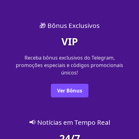
🎁 Bônus Exclusivos
VIP
Receba bônus exclusivos do Telegram,
promoções especiais e códigos promocionais
únicos!
Ver Bônus
📢 Notícias em Tempo Real
24/7