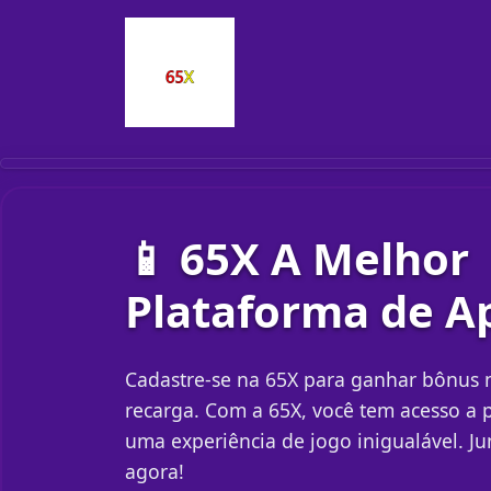
📱 65X A Melhor
Plataforma de A
Cadastre-se na 65X para ganhar bônus 
recarga. Com a 65X, você tem acesso a 
uma experiência de jogo inigualável. J
agora!