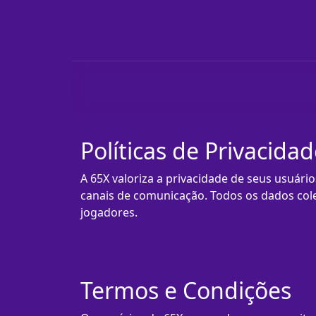
Políticas de Privacida
A 65X valoriza a privacidade de seus usuár
canais de comunicação. Todos os dados cole
jogadores.
Termos e Condições