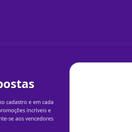
postas
no cadastro e em cada
promoções incríveis e
unte-se aos vencedores