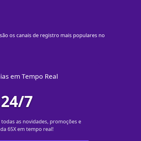
 são os canais de registro mais populares no
cias em Tempo Real
24/7
e todas as novidades, promoções e
 da 65X em tempo real!