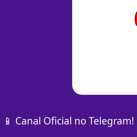
📱 Canal Oficial no Telegram!