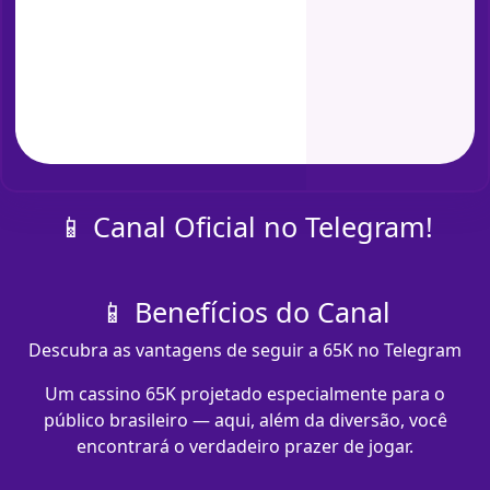
📱 Canal Oficial no Telegram!
📱 Benefícios do Canal
Descubra as vantagens de seguir a 65K no Telegram
Um cassino 65K projetado especialmente para o
público brasileiro — aqui, além da diversão, você
encontrará o verdadeiro prazer de jogar.