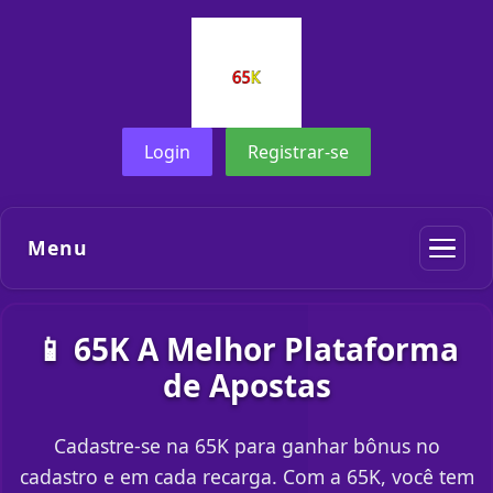
Login
Registrar-se
Menu
📱 65K A Melhor Plataforma
de Apostas
Cadastre-se na 65K para ganhar bônus no
cadastro e em cada recarga. Com a 65K, você tem