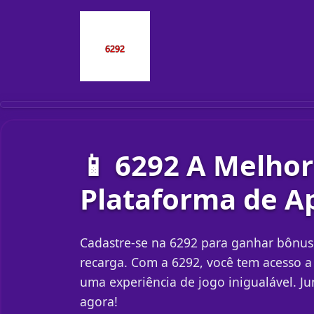
📱 6292 A Melhor
Plataforma de A
Cadastre-se na 6292 para ganhar bônus
recarga. Com a 6292, você tem acesso a
uma experiência de jogo inigualável. J
agora!