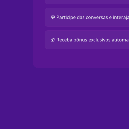
💬 Participe das conversas e interaj
🎁 Receba bônus exclusivos autom