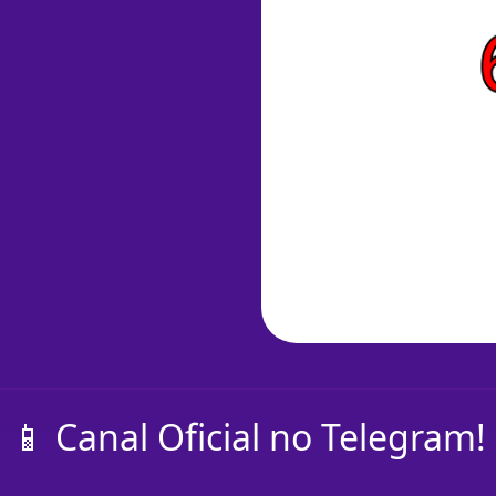
📱 Canal Oficial no Telegram!