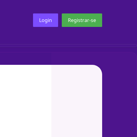
Login
Registrar-se