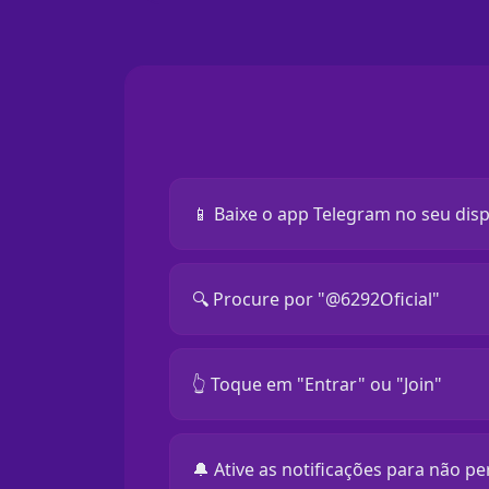
📱 Baixe o app Telegram no seu disp
🔍 Procure por "@6292Oficial"
👆 Toque em "Entrar" ou "Join"
🔔 Ative as notificações para não p