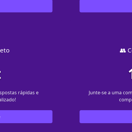
reto
👥 
t
espostas rápidas e
Junte-se a uma com
lizado!
compa
e