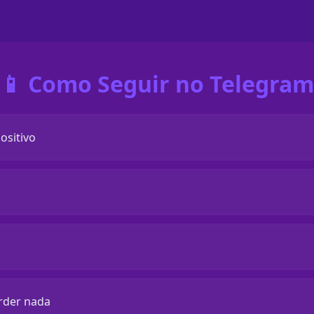
📱 Como Seguir no Telegram
ositivo
erder nada