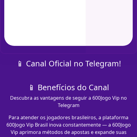
📱 Canal Oficial no Telegram!
📱 Benefícios do Canal
Descubra as vantagens de seguir a 600Jogo Vip no
Telegram
Para atender os jogadores brasileiros, a plataforma
600Jogo Vip Brasil inova constantemente — a 600Jogo
Vip aprimora métodos de apostas e expande suas