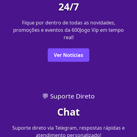
24/7
Fique por dentro de todas as novidades,
promoções e eventos da 600Jogo Vip em tempo
real!
Ver Notícias
💬 Suporte Direto
Chat
Suporte direto via Telegram, respostas rápidas e
atendimento personalizado!