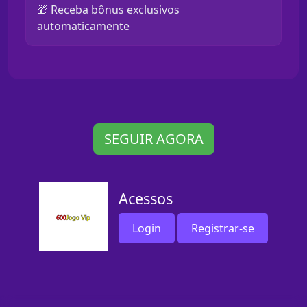
🎁 Receba bônus exclusivos
automaticamente
SEGUIR AGORA
Acessos
Login
Registrar-se