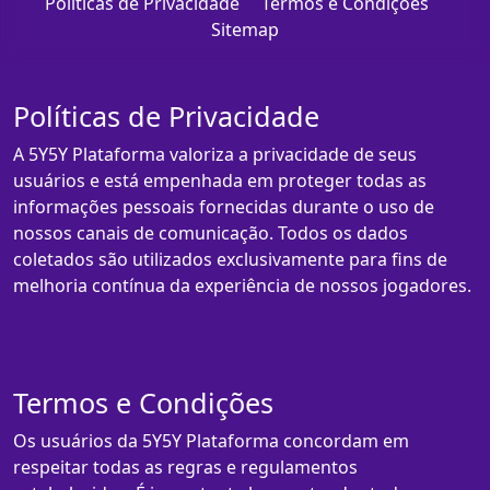
Políticas de Privacidade
Termos e Condições
Sitemap
Políticas de Privacidade
A 5Y5Y Plataforma valoriza a privacidade de seus
usuários e está empenhada em proteger todas as
informações pessoais fornecidas durante o uso de
nossos canais de comunicação. Todos os dados
coletados são utilizados exclusivamente para fins de
melhoria contínua da experiência de nossos jogadores.
Termos e Condições
Os usuários da 5Y5Y Plataforma concordam em
respeitar todas as regras e regulamentos