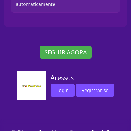
automaticamente
SEGUIR AGORA
Acessos
Login
Registrar-se