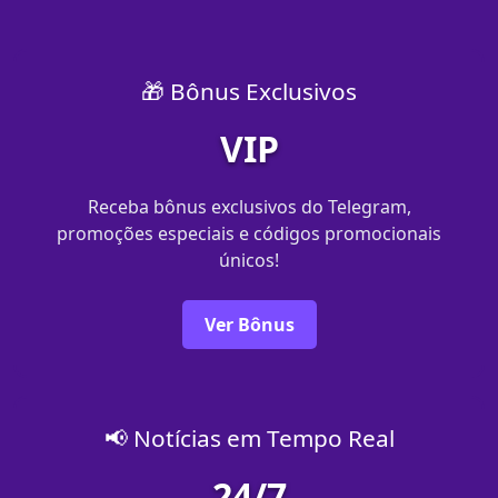
🎁 Bônus Exclusivos
VIP
Receba bônus exclusivos do Telegram,
promoções especiais e códigos promocionais
únicos!
Ver Bônus
📢 Notícias em Tempo Real
24/7