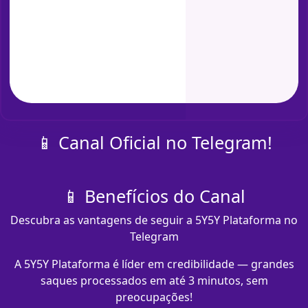
📱 Canal Oficial no Telegram!
📱 Benefícios do Canal
Descubra as vantagens de seguir a 5Y5Y Plataforma no
Telegram
A 5Y5Y Plataforma é líder em credibilidade — grandes
saques processados em até 3 minutos, sem
preocupações!