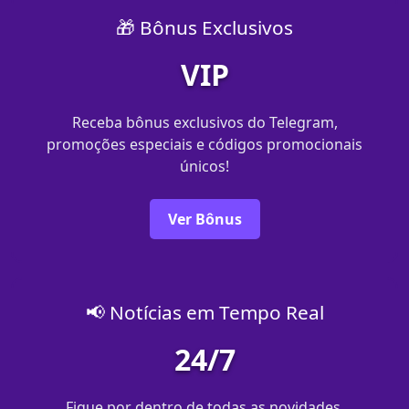
🎁 Bônus Exclusivos
VIP
Receba bônus exclusivos do Telegram,
promoções especiais e códigos promocionais
únicos!
Ver Bônus
📢 Notícias em Tempo Real
24/7
Fique por dentro de todas as novidades,