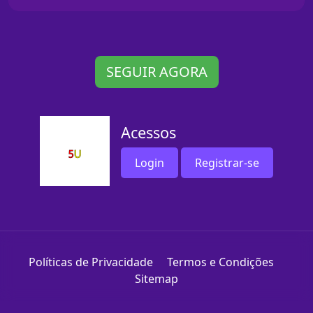
SEGUIR AGORA
Acessos
Login
Registrar-se
Políticas de Privacidade
Termos e Condições
Sitemap