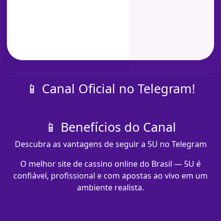
📱 Canal Oficial no Telegram!
📱 Benefícios do Canal
Descubra as vantagens de seguir a 5U no Telegram
O melhor site de cassino online do Brasil — 5U é
confiável, profissional e com apostas ao vivo em um
ambiente realista.