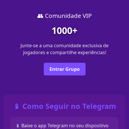
👥 Comunidade VIP
1000+
Junte-se a uma comunidade exclusiva de
jogadores e compartilhe experiências!
Entrar Grupo
📱 Como Seguir no Telegram
📱 Baixe o app Telegram no seu dispositivo