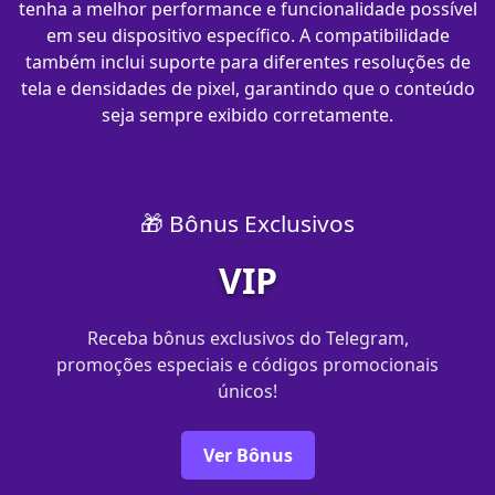
tenha a melhor performance e funcionalidade possível
em seu dispositivo específico. A compatibilidade
também inclui suporte para diferentes resoluções de
tela e densidades de pixel, garantindo que o conteúdo
seja sempre exibido corretamente.
🎁 Bônus Exclusivos
VIP
Receba bônus exclusivos do Telegram,
promoções especiais e códigos promocionais
únicos!
Ver Bônus