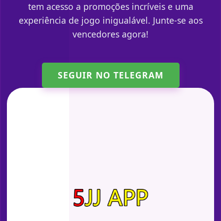
tem acesso a promoções incríveis e uma
experiência de jogo inigualável. Junte-se aos
vencedores agora!
SEGUIR NO TELEGRAM