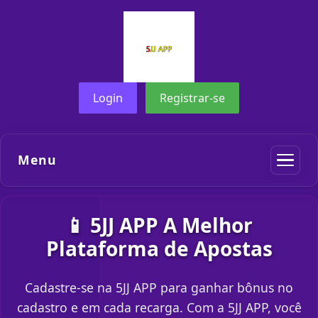
Login
Registrar-se
Menu
📱 5JJ APP A Melhor
Plataforma de Apostas
Cadastre-se na 5JJ APP para ganhar bônus no
cadastro e em cada recarga. Com a 5JJ APP, você