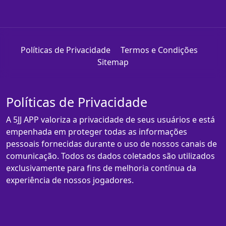
Políticas de Privacidade
Termos e Condições
Sitemap
Políticas de Privacidade
A 5JJ APP valoriza a privacidade de seus usuários e está
empenhada em proteger todas as informações
pessoais fornecidas durante o uso de nossos canais de
comunicação. Todos os dados coletados são utilizados
exclusivamente para fins de melhoria contínua da
experiência de nossos jogadores.