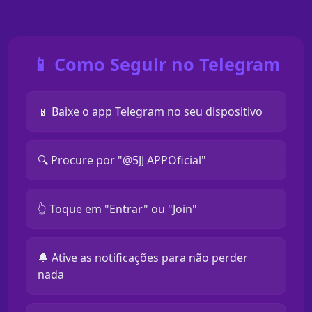
📱 Como Seguir no Telegram
📱 Baixe o app Telegram no seu dispositivo
🔍 Procure por "@5JJ APPOficial"
👆 Toque em "Entrar" ou "Join"
🔔 Ative as notificações para não perder
nada