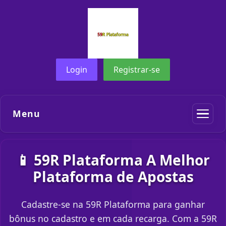
Login
Registrar-se
Menu
📱 59R Plataforma A Melhor
Plataforma de Apostas
Cadastre-se na 59R Plataforma para ganhar
bônus no cadastro e em cada recarga. Com a 59R