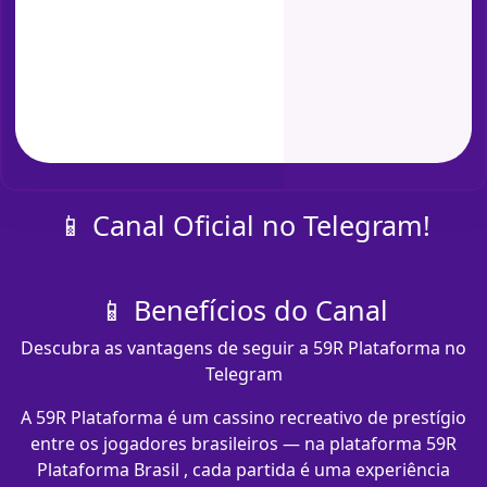
📱 Canal Oficial no Telegram!
📱 Benefícios do Canal
Descubra as vantagens de seguir a 59R Plataforma no
Telegram
A 59R Plataforma é um cassino recreativo de prestígio
entre os jogadores brasileiros — na plataforma 59R
Plataforma Brasil , cada partida é uma experiência