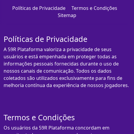
Políticas de Privacidade
Termos e Condições
Sitemap
Políticas de Privacidade
A 59R Plataforma valoriza a privacidade de seus
usuários e está empenhada em proteger todas as
informações pessoais fornecidas durante o uso de
nossos canais de comunicação. Todos os dados
coletados são utilizados exclusivamente para fins de
melhoria contínua da experiência de nossos jogadores.
Termos e Condições
Os usuários da 59R Plataforma concordam em