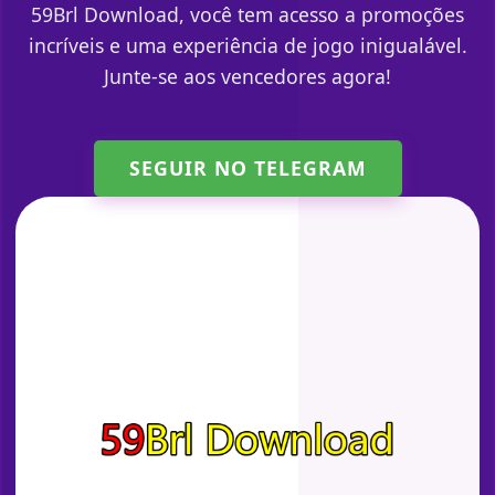
59Brl Download, você tem acesso a promoções
incríveis e uma experiência de jogo inigualável.
Junte-se aos vencedores agora!
SEGUIR NO TELEGRAM