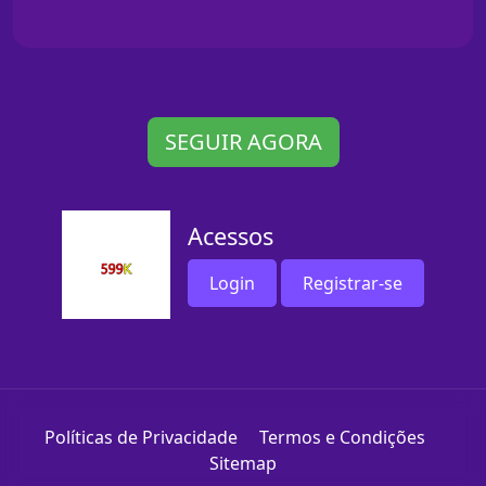
SEGUIR AGORA
Acessos
Login
Registrar-se
Políticas de Privacidade
Termos e Condições
Sitemap