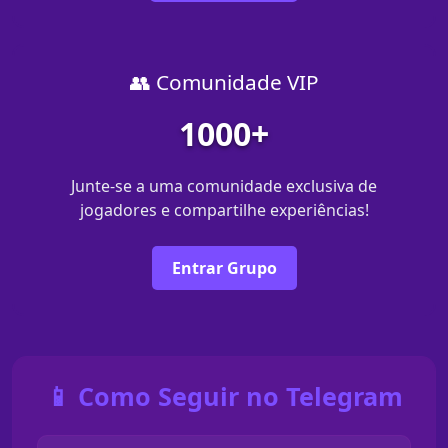
👥 Comunidade VIP
1000+
Junte-se a uma comunidade exclusiva de
jogadores e compartilhe experiências!
Entrar Grupo
📱 Como Seguir no Telegram