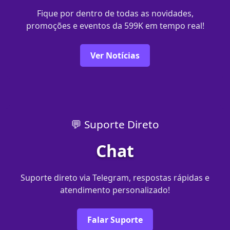
Fique por dentro de todas as novidades,
promoções e eventos da 599K em tempo real!
Ver Notícias
💬 Suporte Direto
Chat
Suporte direto via Telegram, respostas rápidas e
atendimento personalizado!
Falar Suporte