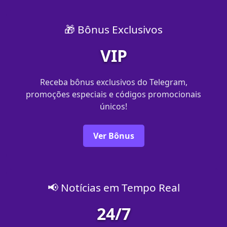
🎁 Bônus Exclusivos
VIP
Receba bônus exclusivos do Telegram,
promoções especiais e códigos promocionais
únicos!
Ver Bônus
📢 Notícias em Tempo Real
24/7