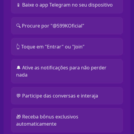
📱 Baixe o app Telegram no seu dispositivo
🔍 Procure por "@599KOficial"
👆 Toque em "Entrar" ou "Join"
🔔 Ative as notificações para não perder
nada
💬 Participe das conversas e interaja
🎁 Receba bônus exclusivos
automaticamente