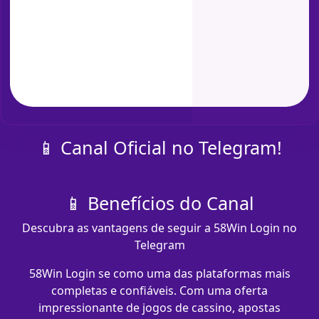
📱 Canal Oficial no Telegram!
📱 Benefícios do Canal
Descubra as vantagens de seguir a 58Win Login no
Telegram
58Win Login se como uma das plataformas mais
completas e confiáveis. Com uma oferta
impressionante de jogos de cassino, apostas