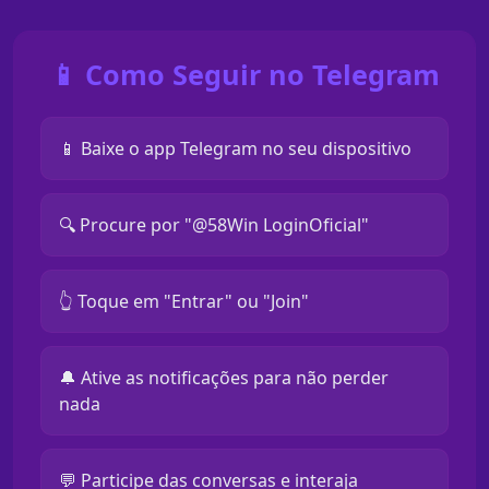
📱 Como Seguir no Telegram
📱 Baixe o app Telegram no seu dispositivo
🔍 Procure por "@58Win LoginOficial"
👆 Toque em "Entrar" ou "Join"
🔔 Ative as notificações para não perder
nada
💬 Participe das conversas e interaja