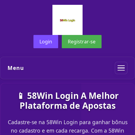
Login
Registrar-se
Menu
📱 58Win Login A Melhor
Plataforma de Apostas
Cadastre-se na 58Win Login para ganhar bônus
no cadastro e em cada recarga. Com a 58Win