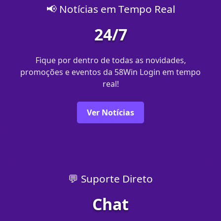
📢 Notícias em Tempo Real
24/7
Fique por dentro de todas as novidades,
promoções e eventos da 58Win Login em tempo
real!
Ver Notícias
💬 Suporte Direto
Chat