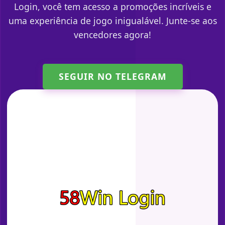
Login, você tem acesso a promoções incríveis e
uma experiência de jogo inigualável. Junte-se aos
vencedores agora!
SEGUIR NO TELEGRAM