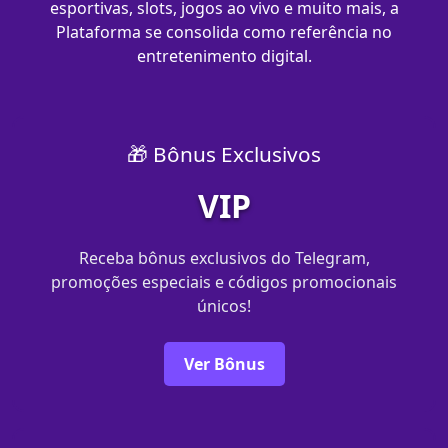
esportivas, slots, jogos ao vivo e muito mais, a
Plataforma se consolida como referência no
entretenimento digital.
🎁 Bônus Exclusivos
VIP
Receba bônus exclusivos do Telegram,
promoções especiais e códigos promocionais
únicos!
Ver Bônus