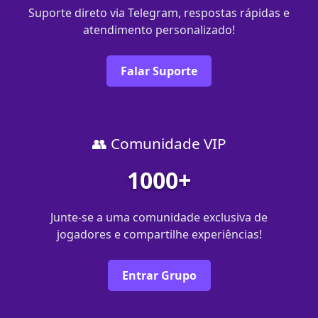
Suporte direto via Telegram, respostas rápidas e
atendimento personalizado!
Falar Suporte
👥 Comunidade VIP
1000+
Junte-se a uma comunidade exclusiva de
jogadores e compartilhe experiências!
Entrar Grupo