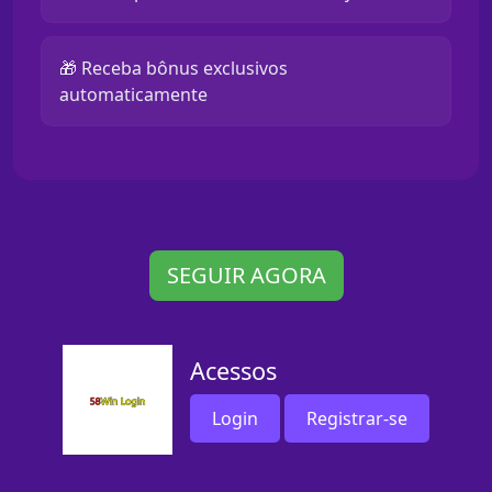
🎁 Receba bônus exclusivos
automaticamente
SEGUIR AGORA
Acessos
Login
Registrar-se