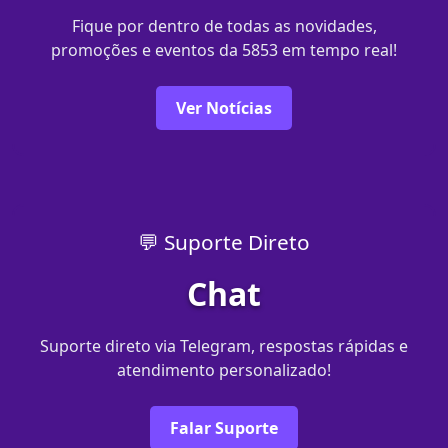
Fique por dentro de todas as novidades,
promoções e eventos da 5853 em tempo real!
Ver Notícias
💬 Suporte Direto
Chat
Suporte direto via Telegram, respostas rápidas e
atendimento personalizado!
Falar Suporte