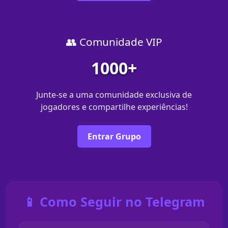
👥 Comunidade VIP
1000+
Junte-se a uma comunidade exclusiva de
jogadores e compartilhe experiências!
Entrar Grupo
📱 Como Seguir no Telegram