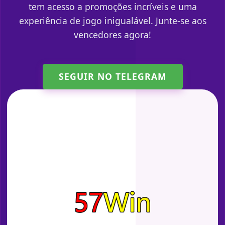
tem acesso a promoções incríveis e uma
experiência de jogo inigualável. Junte-se aos
vencedores agora!
SEGUIR NO TELEGRAM