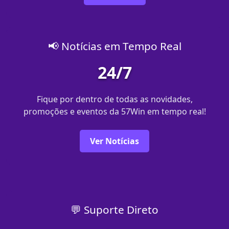
📢 Notícias em Tempo Real
24/7
Fique por dentro de todas as novidades,
promoções e eventos da 57Win em tempo real!
Ver Notícias
💬 Suporte Direto