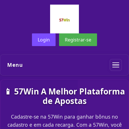
Login
Registrar-se
Menu
📱 57Win A Melhor Plataforma
de Apostas
Cadastre-se na 57Win para ganhar bônus no
cadastro e em cada recarga. Com a 57Win, você