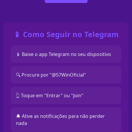
📱 Como Seguir no Telegram
📱 Baixe o app Telegram no seu dispositivo
🔍 Procure por "@57WinOficial"
👆 Toque em "Entrar" ou "Join"
🔔 Ative as notificações para não perder
nada