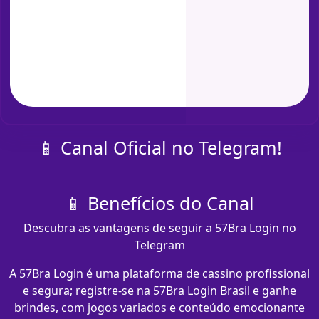
📱 Canal Oficial no Telegram!
📱 Benefícios do Canal
Descubra as vantagens de seguir a 57Bra Login no
Telegram
A 57Bra Login é uma plataforma de cassino profissional
e segura; registre-se na 57Bra Login Brasil e ganhe
brindes, com jogos variados e conteúdo emocionante