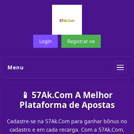
Login
Registrar-se
Menu
📱 57Ak.Com A Melhor
Plataforma de Apostas
Cadastre-se na 57Ak.Com para ganhar bônus no
cadastro e em cada recarga. Com a 57Ak.Com,