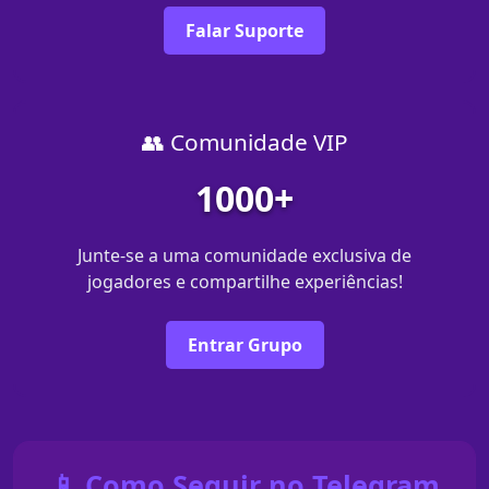
Falar Suporte
👥 Comunidade VIP
1000+
Junte-se a uma comunidade exclusiva de
jogadores e compartilhe experiências!
Entrar Grupo
📱 Como Seguir no Telegram