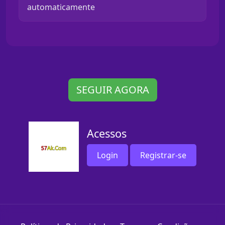
automaticamente
SEGUIR AGORA
Acessos
Login
Registrar-se