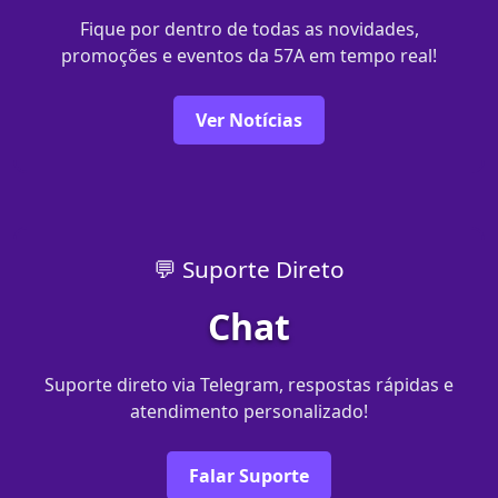
Fique por dentro de todas as novidades,
promoções e eventos da 57A em tempo real!
Ver Notícias
💬 Suporte Direto
Chat
Suporte direto via Telegram, respostas rápidas e
atendimento personalizado!
Falar Suporte