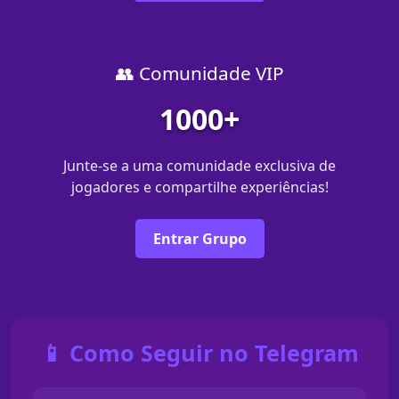
👥 Comunidade VIP
1000+
Junte-se a uma comunidade exclusiva de
jogadores e compartilhe experiências!
Entrar Grupo
📱 Como Seguir no Telegram