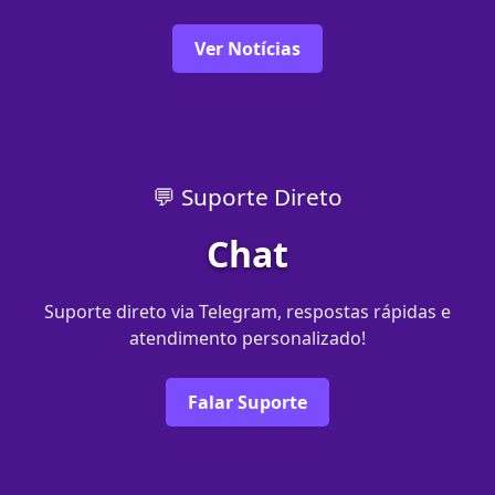
Ver Notícias
💬 Suporte Direto
Chat
Suporte direto via Telegram, respostas rápidas e
atendimento personalizado!
Falar Suporte