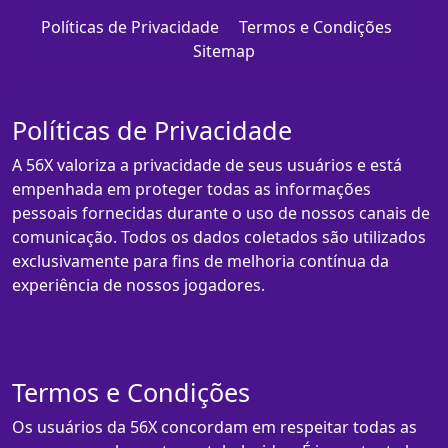
Políticas de Privacidade
Termos e Condições
Sitemap
Políticas de Privacidade
A 56X valoriza a privacidade de seus usuários e está
empenhada em proteger todas as informações
pessoais fornecidas durante o uso de nossos canais de
comunicação. Todos os dados coletados são utilizados
exclusivamente para fins de melhoria contínua da
experiência de nossos jogadores.
Termos e Condições
Os usuários da 56X concordam em respeitar todas as