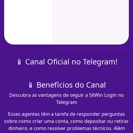
📱 Canal Oficial no Telegram!
📱 Benefícios do Canal
Descubra as vantagens de seguir a 56Win Login no
Telegram
Esses agentes têm a tarefa de responder perguntas
sobre como criar uma conta, como depositar ou retirar
dinheiro, e como resolver problemas técnicos. Além