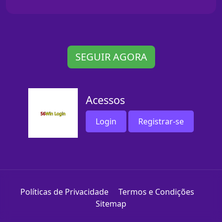
SEGUIR AGORA
Acessos
Login
Registrar-se
Políticas de Privacidade
Termos e Condições
Sitemap