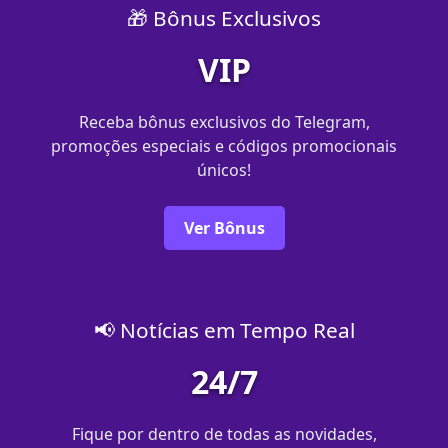
🎁 Bônus Exclusivos
VIP
Receba bônus exclusivos do Telegram,
promoções especiais e códigos promocionais
únicos!
Ver Bônus
📢 Notícias em Tempo Real
24/7
Fique por dentro de todas as novidades,