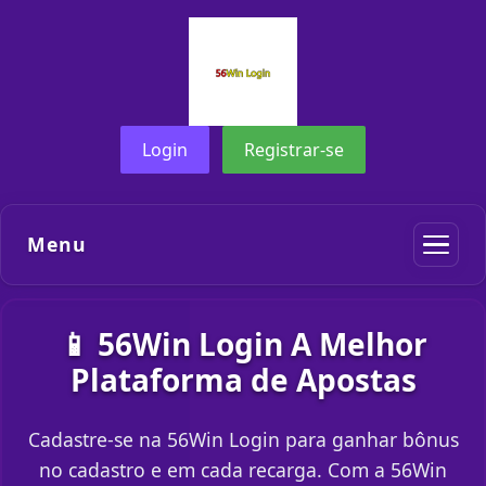
Login
Registrar-se
Menu
📱 56Win Login A Melhor
Plataforma de Apostas
Cadastre-se na 56Win Login para ganhar bônus
no cadastro e em cada recarga. Com a 56Win