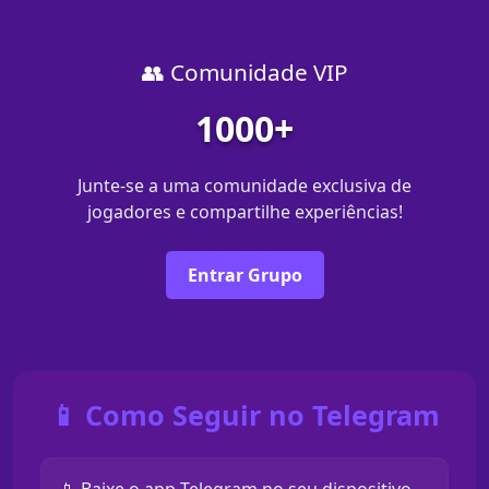
👥 Comunidade VIP
1000+
Junte-se a uma comunidade exclusiva de
jogadores e compartilhe experiências!
Entrar Grupo
📱 Como Seguir no Telegram