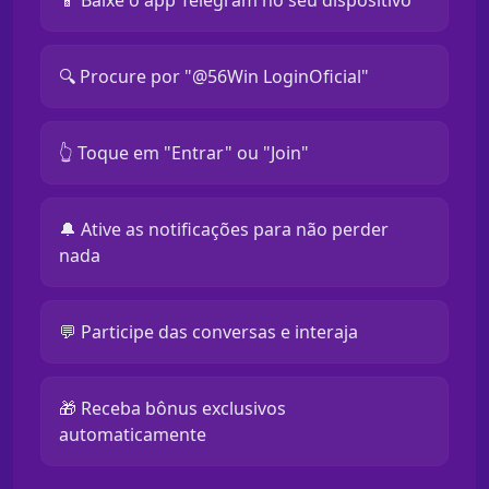
📱 Baixe o app Telegram no seu dispositivo
🔍 Procure por "@56Win LoginOficial"
👆 Toque em "Entrar" ou "Join"
🔔 Ative as notificações para não perder
nada
💬 Participe das conversas e interaja
🎁 Receba bônus exclusivos
automaticamente