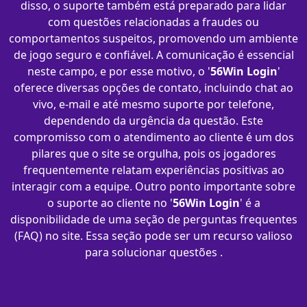
disso, o suporte também está preparado para lidar
com questões relacionadas a fraudes ou
comportamentos suspeitos, promovendo um ambiente
de jogo seguro e confiável. A comunicação é essencial
neste campo, e por esse motivo, o '
56Win Login
'
oferece diversas opções de contato, incluindo chat ao
vivo, e-mail e até mesmo suporte por telefone,
dependendo da urgência da questão. Este
compromisso com o atendimento ao cliente é um dos
pilares que o site se orgulha, pois os jogadores
frequentemente relatam experiências positivas ao
interagir com a equipe. Outro ponto importante sobre
o suporte ao cliente no '
56Win Login
' é a
disponibilidade de uma seção de perguntas frequentes
(FAQ) no site. Essa seção pode ser um recurso valioso
para solucionar questões .