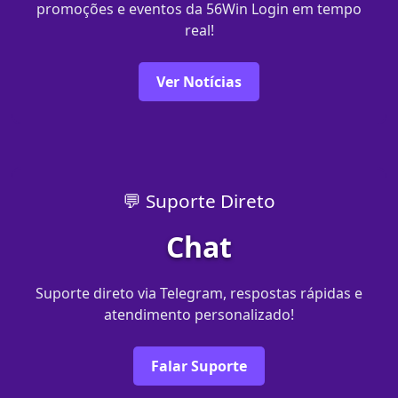
promoções e eventos da 56Win Login em tempo
real!
Ver Notícias
💬 Suporte Direto
Chat
Suporte direto via Telegram, respostas rápidas e
atendimento personalizado!
Falar Suporte