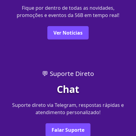
Fique por dentro de todas as novidades,
promoções e eventos da 56B em tempo real!
Ver Notícias
💬 Suporte Direto
Chat
Suporte direto via Telegram, respostas rápidas e
atendimento personalizado!
Falar Suporte