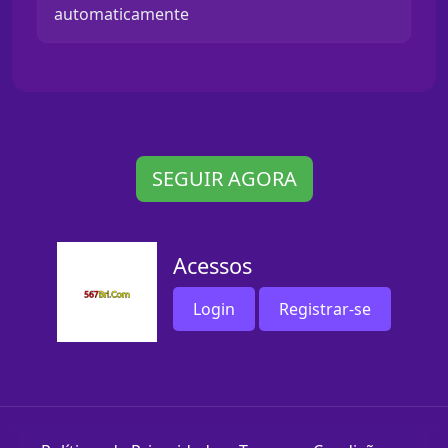
automaticamente
SEGUIR AGORA
Acessos
Login
Registrar-se