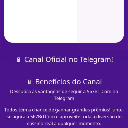
📱 Canal Oficial no Telegram!
📱 Benefícios do Canal
Descubra as vantagens de seguir a 567Brl.Com no
Telegram
Todos têm a chance de ganhar grandes prêmios! Junte-
se agora à 567Brl.Com e aproveite toda a diversão do
cassino real a qualquer momento.