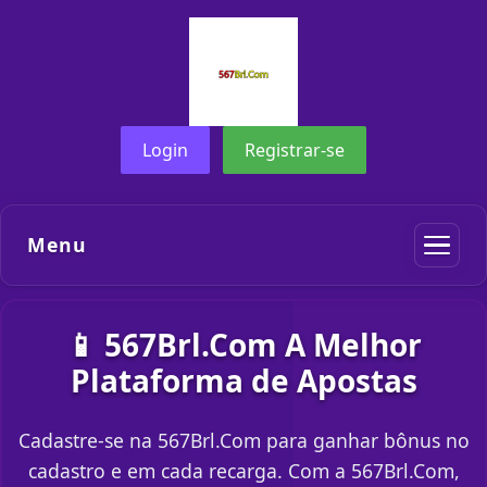
Login
Registrar-se
Menu
📱 567Brl.Com A Melhor
Plataforma de Apostas
Cadastre-se na 567Brl.Com para ganhar bônus no
cadastro e em cada recarga. Com a 567Brl.Com,