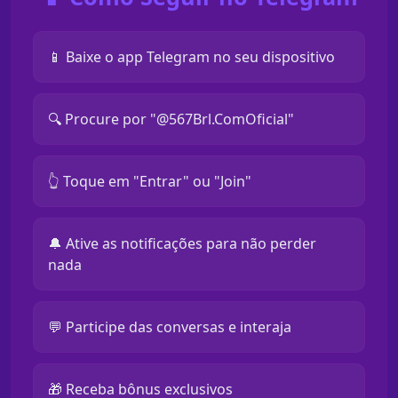
📱 Baixe o app Telegram no seu dispositivo
🔍 Procure por "@567Brl.ComOficial"
👆 Toque em "Entrar" ou "Join"
🔔 Ative as notificações para não perder
nada
💬 Participe das conversas e interaja
🎁 Receba bônus exclusivos