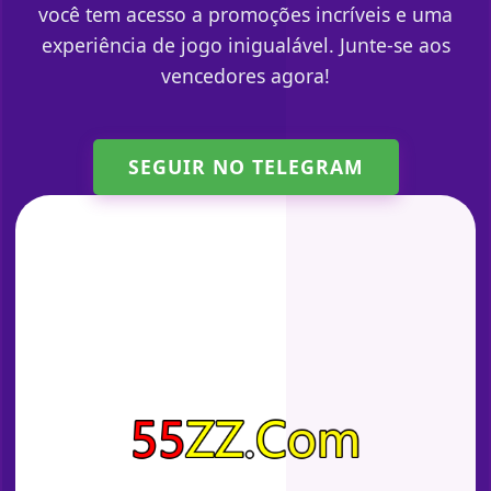
você tem acesso a promoções incríveis e uma
experiência de jogo inigualável. Junte-se aos
vencedores agora!
SEGUIR NO TELEGRAM