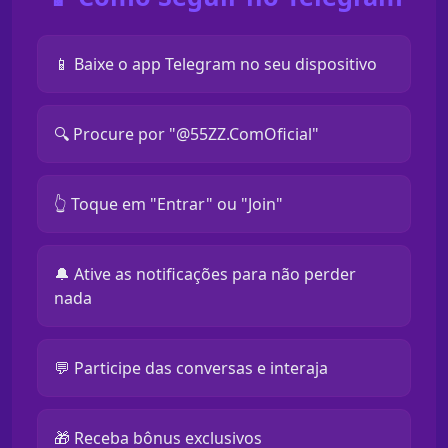
📱 Baixe o app Telegram no seu dispositivo
🔍 Procure por "@55ZZ.ComOficial"
👆 Toque em "Entrar" ou "Join"
🔔 Ative as notificações para não perder
nada
💬 Participe das conversas e interaja
🎁 Receba bônus exclusivos