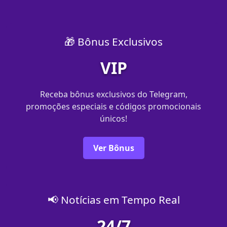
🎁 Bônus Exclusivos
VIP
Receba bônus exclusivos do Telegram,
promoções especiais e códigos promocionais
únicos!
Ver Bônus
📢 Notícias em Tempo Real
24/7