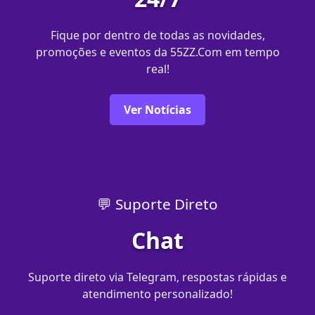
Fique por dentro de todas as novidades,
promoções e eventos da 55ZZ.Com em tempo
real!
Ver Notícias
💬 Suporte Direto
Chat
Suporte direto via Telegram, respostas rápidas e
atendimento personalizado!