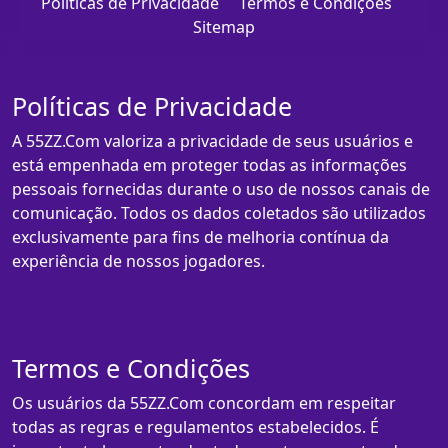
Políticas de Privacidade
Termos e Condições
Sitemap
Políticas de Privacidade
A 55ZZ.Com valoriza a privacidade de seus usuários e
está empenhada em proteger todas as informações
pessoais fornecidas durante o uso de nossos canais de
comunicação. Todos os dados coletados são utilizados
exclusivamente para fins de melhoria contínua da
experiência de nossos jogadores.
Termos e Condições
Os usuários da 55ZZ.Com concordam em respeitar
todas as regras e regulamentos estabelecidos. É