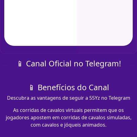
📱 Canal Oficial no Telegram!
📱 Benefícios do Canal
Descubra as vantagens de seguir a 55Yz no Telegram
As corridas de cavalos virtuais permitem que os
jogadores apostem em corridas de cavalos simuladas,
com cavalos e jóqueis animados.