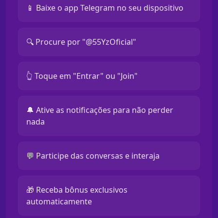
📱 Baixe o app Telegram no seu dispositivo
🔍 Procure por "@55YzOficial"
👆 Toque em "Entrar" ou "Join"
🔔 Ative as notificações para não perder
nada
💬 Participe das conversas e interaja
🎁 Receba bônus exclusivos
automaticamente