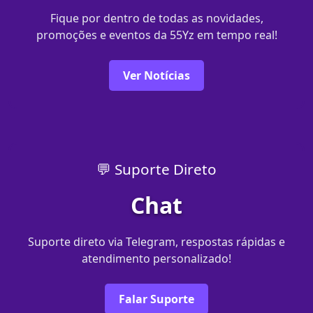
Fique por dentro de todas as novidades,
promoções e eventos da 55Yz em tempo real!
Ver Notícias
💬 Suporte Direto
Chat
Suporte direto via Telegram, respostas rápidas e
atendimento personalizado!
Falar Suporte