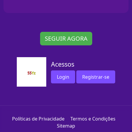
SEGUIR AGORA
Acessos
Login
Registrar-se
Políticas de Privacidade
Termos e Condições
Sitemap