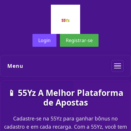
Login
Registrar-se
Menu
📱 55Yz A Melhor Plataforma
de Apostas
Cadastre-se na 55Yz para ganhar bônus no
cadastro e em cada recarga. Com a 55Yz, você tem