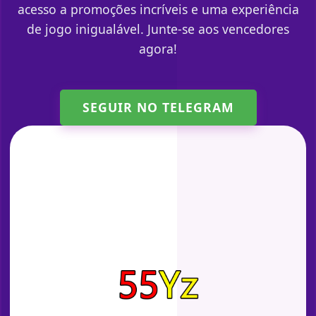
acesso a promoções incríveis e uma experiência
de jogo inigualável. Junte-se aos vencedores
agora!
SEGUIR NO TELEGRAM