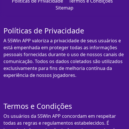
Políticas de Privacidade
Termos e Condições
Sitemap
Políticas de Privacidade
A 55Win APP valoriza a privacidade de seus usuários e
está empenhada em proteger todas as informações
pessoais fornecidas durante o uso de nossos canais de
comunicação. Todos os dados coletados são utilizados
exclusivamente para fins de melhoria contínua da
experiência de nossos jogadores.
Termos e Condições
Os usuários da 55Win APP concordam em respeitar
todas as regras e regulamentos estabelecidos. É