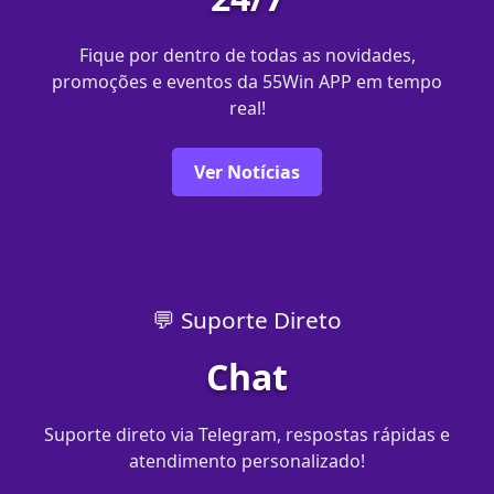
Fique por dentro de todas as novidades,
promoções e eventos da 55Win APP em tempo
real!
Ver Notícias
💬 Suporte Direto
Chat
Suporte direto via Telegram, respostas rápidas e
atendimento personalizado!