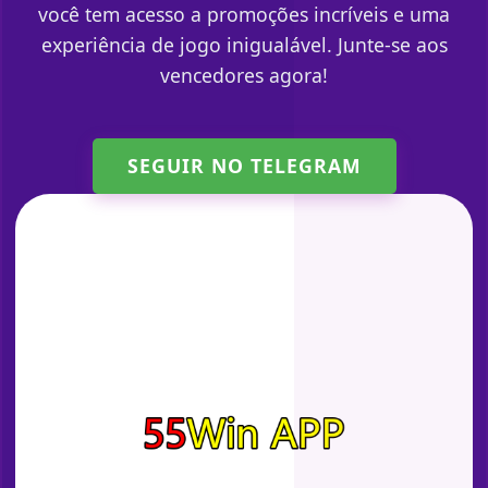
você tem acesso a promoções incríveis e uma
experiência de jogo inigualável. Junte-se aos
vencedores agora!
SEGUIR NO TELEGRAM