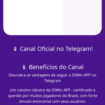
📱 Canal Oficial no Telegram!
📱 Benefícios do Canal
Descubra as vantagens de seguir a 55Win APP no
Telegram
Um cassino clássico da 55Win APP , certificado e
querido por muitos jogadores do Brasil, com forte
vínculo emocional com seus usuários.