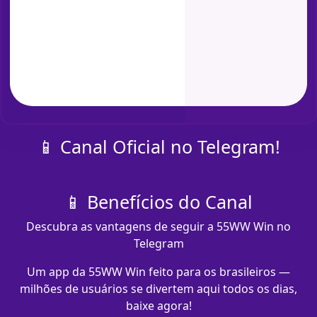
📱 Canal Oficial no Telegram!
📱 Benefícios do Canal
Descubra as vantagens de seguir a 55WW Win no
Telegram
Um app da 55WW Win feito para os brasileiros —
milhões de usuários se divertem aqui todos os dias,
baixe agora!