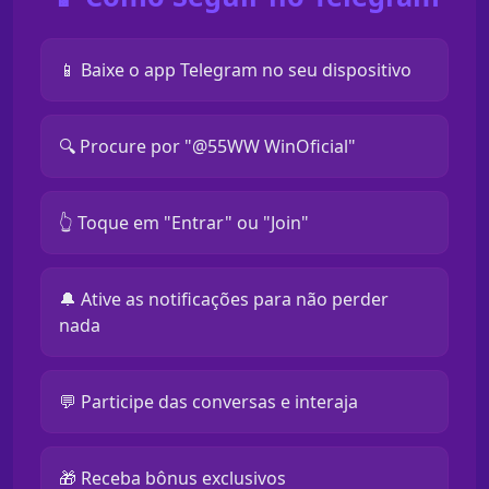
📱 Baixe o app Telegram no seu dispositivo
🔍 Procure por "@55WW WinOficial"
👆 Toque em "Entrar" ou "Join"
🔔 Ative as notificações para não perder
nada
💬 Participe das conversas e interaja
🎁 Receba bônus exclusivos