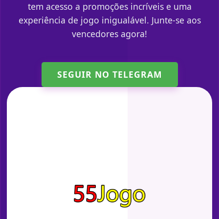
tem acesso a promoções incríveis e uma
experiência de jogo inigualável. Junte-se aos
vencedores agora!
SEGUIR NO TELEGRAM