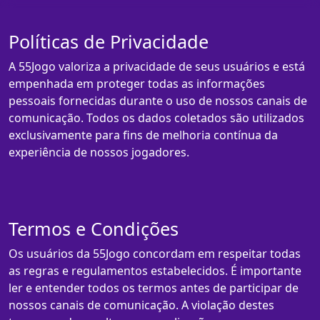
Políticas de Privacidade
A 55Jogo valoriza a privacidade de seus usuários e está
empenhada em proteger todas as informações
pessoais fornecidas durante o uso de nossos canais de
comunicação. Todos os dados coletados são utilizados
exclusivamente para fins de melhoria contínua da
experiência de nossos jogadores.
Termos e Condições
Os usuários da 55Jogo concordam em respeitar todas
as regras e regulamentos estabelecidos. É importante
ler e entender todos os termos antes de participar de
nossos canais de comunicação. A violação destes