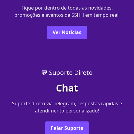
Fique por dentro de todas as novidades,
promoções e eventos da 55HH em tempo real!
Ver Notícias
💬 Suporte Direto
Chat
Suporte direto via Telegram, respostas rápidas e
atendimento personalizado!
Falar Suporte