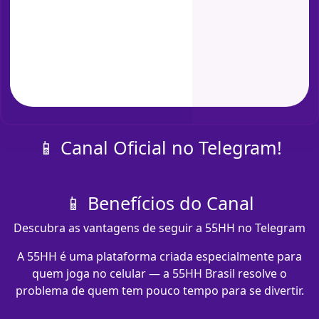
📱 Canal Oficial no Telegram!
📱 Benefícios do Canal
Descubra as vantagens de seguir a 55HH no Telegram
A 55HH é uma plataforma criada especialmente para
quem joga no celular — a 55HH Brasil resolve o
problema de quem tem pouco tempo para se divertir.