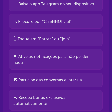
📱 Baixe o app Telegram no seu dispositivo
🔍 Procure por "@55HHOficial"
👆 Toque em "Entrar" ou "Join"
🔔 Ative as notificações para não perder
nada
💬 Participe das conversas e interaja
🎁 Receba bônus exclusivos
automaticamente