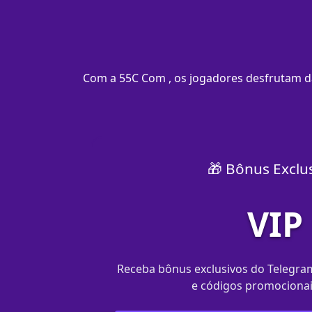
Com a 55C Com , os jogadores desfrutam d
🎁 Bônus Exclu
VIP
Receba bônus exclusivos do Telegra
e códigos promocionai