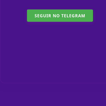
SEGUIR NO TELEGRAM