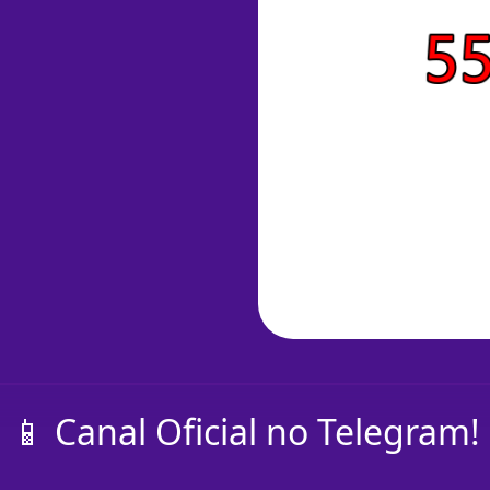
📱 Canal Oficial no Telegram!