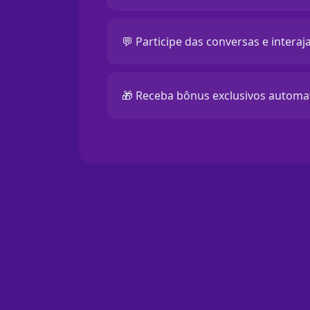
💬 Participe das conversas e interaj
🎁 Receba bônus exclusivos autom