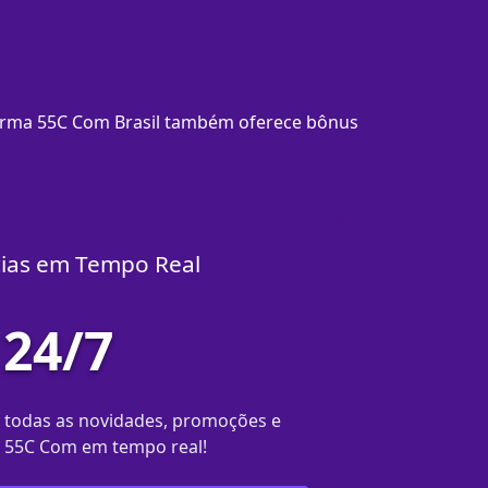
forma 55C Com Brasil também oferece bônus
cias em Tempo Real
24/7
e todas as novidades, promoções e
 55C Com em tempo real!