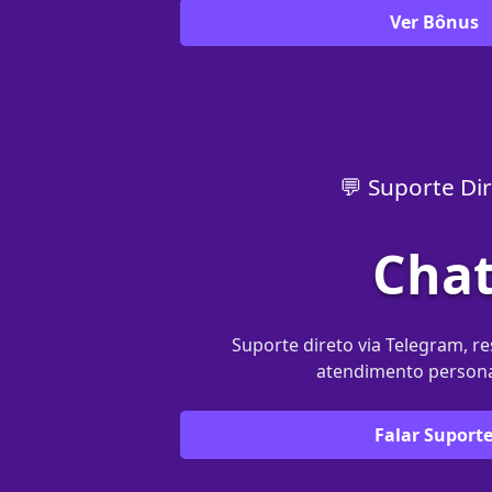
Ver Bônus
💬 Suporte Di
Cha
Suporte direto via Telegram, r
atendimento persona
Falar Suport