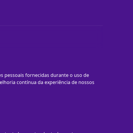
s pessoais fornecidas durante o uso de
elhoria contínua da experiência de nossos