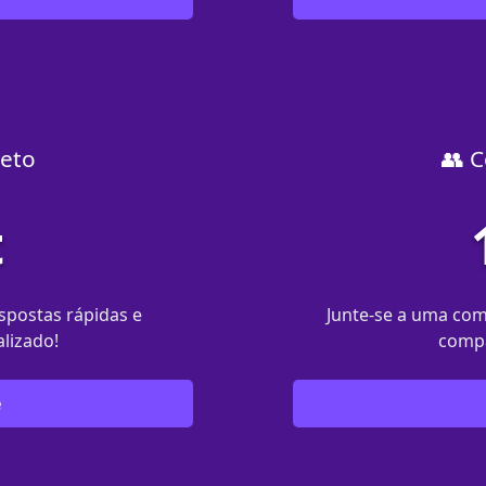
reto
👥 
t
espostas rápidas e
Junte-se a uma com
lizado!
compa
e