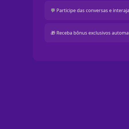
💬 Participe das conversas e interaj
🎁 Receba bônus exclusivos autom