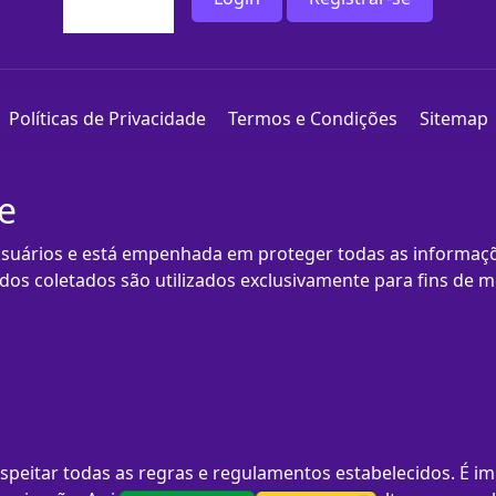
Políticas de Privacidade
Termos e Condições
Sitemap
de
 usuários e está empenhada em proteger todas as informaçõ
os coletados são utilizados exclusivamente para fins de m
eitar todas as regras e regulamentos estabelecidos. É im