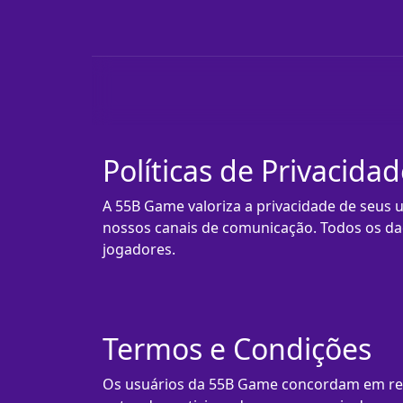
Políticas de Privacida
A 55B Game valoriza a privacidade de seus
nossos canais de comunicação. Todos os dad
jogadores.
Termos e Condições
Os usuários da 55B Game concordam em resp