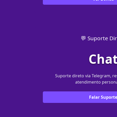
💬 Suporte Di
Cha
Suporte direto via Telegram, r
atendimento persona
Falar Suport