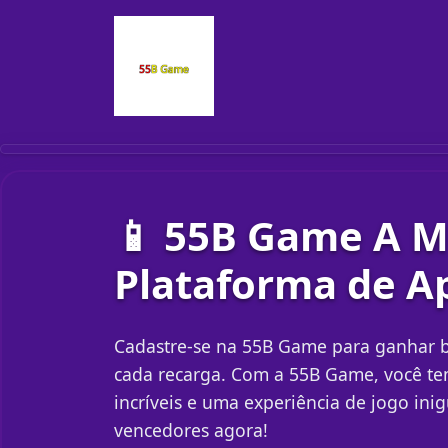
📱 55B Game A M
Plataforma de A
Cadastre-se na 55B Game para ganhar 
cada recarga. Com a 55B Game, você t
incríveis e uma experiência de jogo inig
vencedores agora!