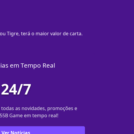
 Tigre, terá o maior valor de carta.
cias em Tempo Real
24/7
e todas as novidades, promoções e
 55B Game em tempo real!
Ver Notícias