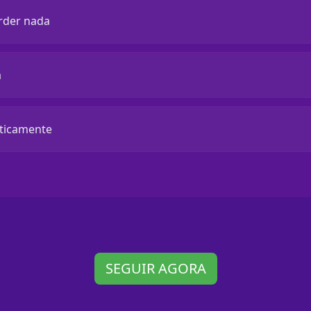
erder nada
a
aticamente
SEGUIR AGORA