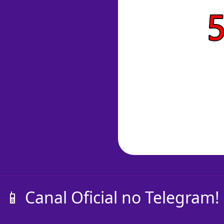
📱 Canal Oficial no Telegram!