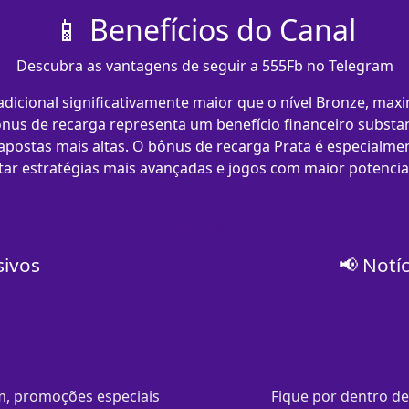
📱 Benefícios do Canal
Descubra as vantagens de seguir a 555Fb no Telegram
adicional significativamente maior que o nível Bronze, ma
nus de recarga representa um benefício financeiro substa
apostas mais altas. O bônus de recarga Prata é especialme
ar estratégias mais avançadas e jogos com maior potencia
sivos
📢 Notí
m, promoções especiais
Fique por dentro d