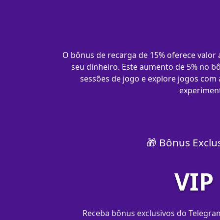
O bônus de recarga de 15% oferece valor 
seu dinheiro. Este aumento de 5% no bô
sessões de jogo e explore jogos com 
experiment
🎁 Bônus Exclu
VIP
Receba bônus exclusivos do Telegra