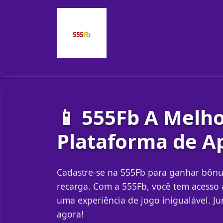
📱 555Fb A Melh
Plataforma de A
Cadastre-se na 555Fb para ganhar bônu
recarga. Com a 555Fb, você tem acesso 
uma experiência de jogo inigualável. J
agora!