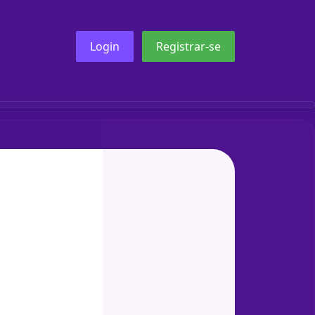
Login
Registrar-se