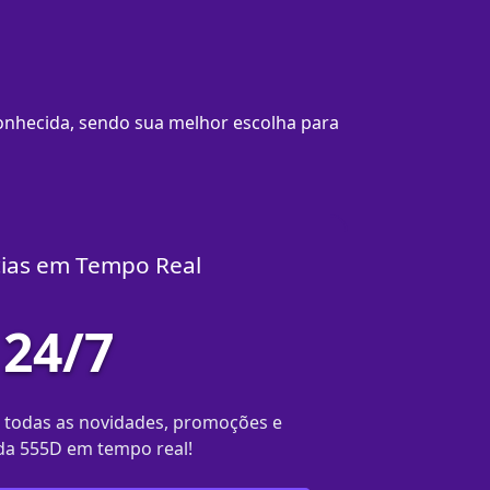
conhecida, sendo sua melhor escolha para
cias em Tempo Real
24/7
e todas as novidades, promoções e
da 555D em tempo real!