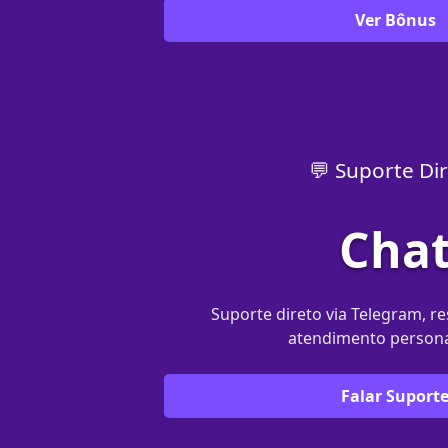
Ver Bônus
💬 Suporte Di
Cha
Suporte direto via Telegram, r
atendimento persona
Falar Suport