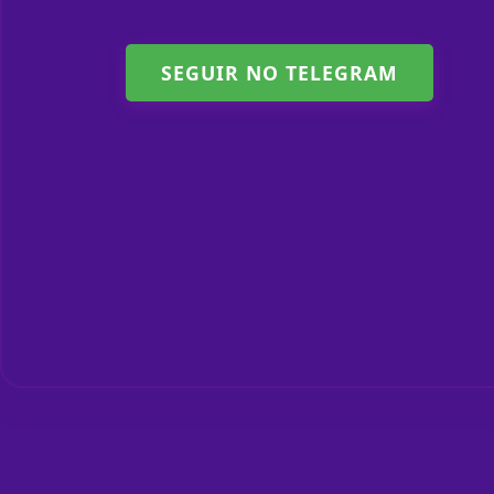
SEGUIR NO TELEGRAM