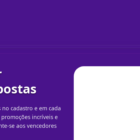
r
postas
 no cadastro e em cada
 promoções incríveis e
unte-se aos vencedores