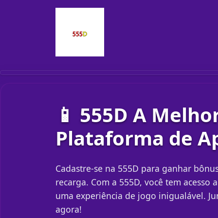
📱 555D A Melho
Plataforma de A
Cadastre-se na 555D para ganhar bônus
recarga. Com a 555D, você tem acesso a
uma experiência de jogo inigualável. J
agora!