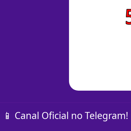
📱 Canal Oficial no Telegram!