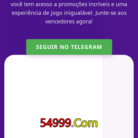
você tem acesso a promoções incríveis e uma
experiência de jogo inigualável. Junte-se aos
vencedores agora!
SEGUIR NO TELEGRAM