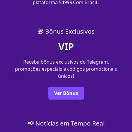
plataforma 54999.Com Brasil .
🎁 Bônus Exclusivos
VIP
Receba bônus exclusivos do Telegram,
promoções especiais e códigos promocionais
únicos!
Ver Bônus
📢 Notícias em Tempo Real