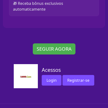
🎁 Receba bônus exclusivos
automaticamente
SEGUIR AGORA
Acessos
Login
Registrar-se