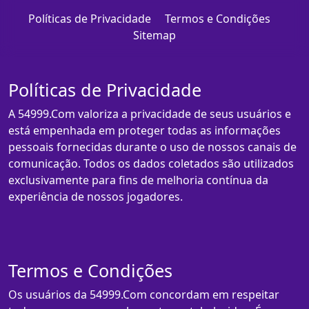
Políticas de Privacidade
Termos e Condições
Sitemap
Políticas de Privacidade
A 54999.Com valoriza a privacidade de seus usuários e
está empenhada em proteger todas as informações
pessoais fornecidas durante o uso de nossos canais de
comunicação. Todos os dados coletados são utilizados
exclusivamente para fins de melhoria contínua da
experiência de nossos jogadores.
Termos e Condições
Os usuários da 54999.Com concordam em respeitar