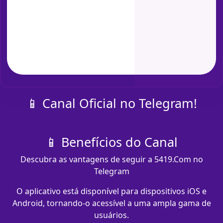
📱 Canal Oficial no Telegram!
📱 Benefícios do Canal
Descubra as vantagens de seguir a 5419.Com no
Telegram
O aplicativo está disponível para dispositivos iOS e
Android, tornando-o acessível a uma ampla gama de
usuários.