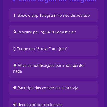
📱 Baixe o app Telegram no seu dispositivo
🔍 Procure por "@5419.ComOficial"
👆 Toque em "Entrar" ou "Join"
🔔 Ative as notificações para não perder
nada
💬 Participe das conversas e interaja
🎁 Receba bônus exclusivos