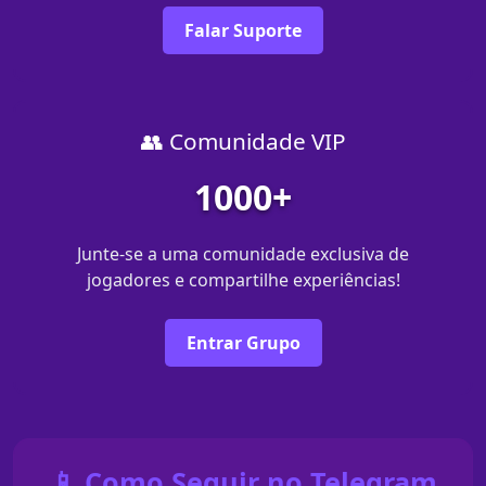
Falar Suporte
👥 Comunidade VIP
1000+
Junte-se a uma comunidade exclusiva de
jogadores e compartilhe experiências!
Entrar Grupo
📱 Como Seguir no Telegram