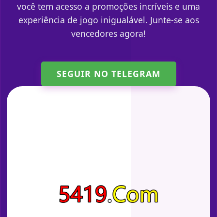
você tem acesso a promoções incríveis e uma
experiência de jogo inigualável. Junte-se aos
vencedores agora!
SEGUIR NO TELEGRAM