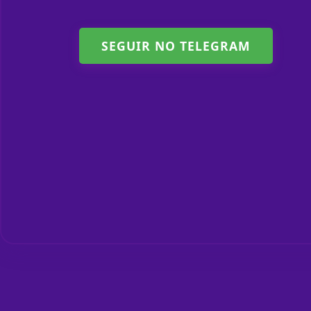
SEGUIR NO TELEGRAM