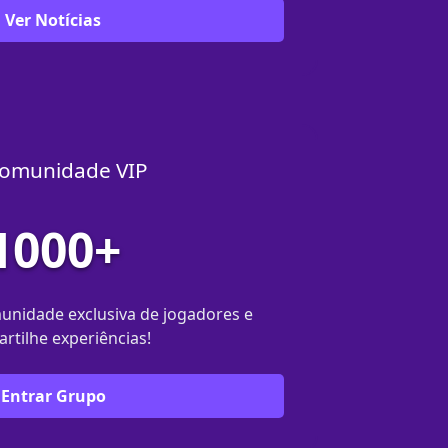
Ver Notícias
Comunidade VIP
1000+
unidade exclusiva de jogadores e
rtilhe experiências!
Entrar Grupo