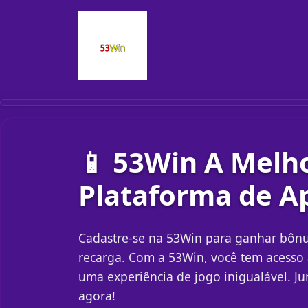
📱 53Win A Melh
Plataforma de A
Cadastre-se na 53Win para ganhar bônu
recarga. Com a 53Win, você tem acesso 
uma experiência de jogo inigualável. J
agora!