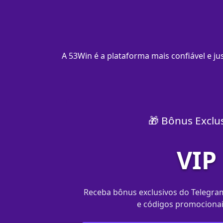
A 53Win é a plataforma mais confiável e ju
🎁 Bônus Exclu
VIP
Receba bônus exclusivos do Telegra
e códigos promocionai