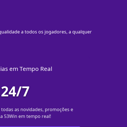
 qualidade a todos os jogadores, a qualquer
cias em Tempo Real
24/7
e todas as novidades, promoções e
a 53Win em tempo real!