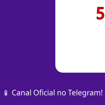
📱 Canal Oficial no Telegram!