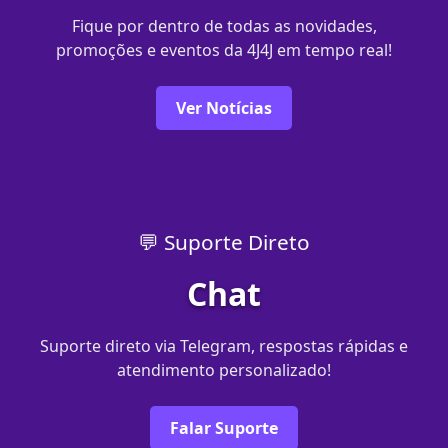
Fique por dentro de todas as novidades,
promoções e eventos da 4J4J em tempo real!
Ver Notícias
💬 Suporte Direto
Chat
Suporte direto via Telegram, respostas rápidas e
atendimento personalizado!
Falar Suporte