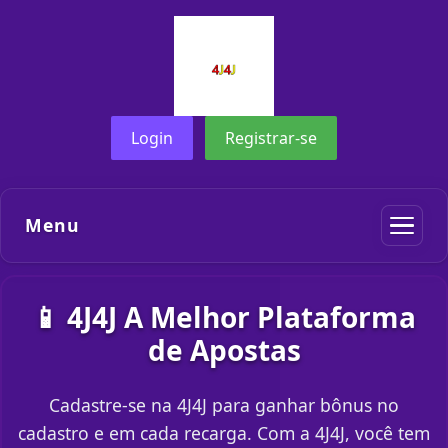
Login
Registrar-se
Menu
📱 4J4J A Melhor Plataforma
de Apostas
Cadastre-se na 4J4J para ganhar bônus no
cadastro e em cada recarga. Com a 4J4J, você tem