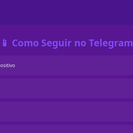
📱 Como Seguir no Telegram
ositivo