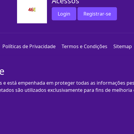
Acessos
Login
Registrar-se
Políticas de Privacidade
Termos e Condições
Sitemap
de
ios e está empenhada em proteger todas as informações pe
tados são utilizados exclusivamente para fins de melhoria