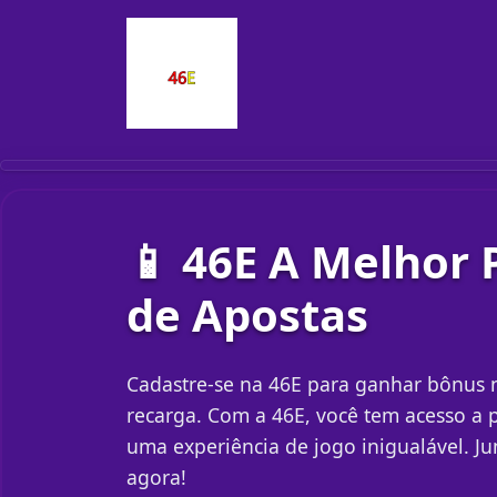
📱 46E A Melhor 
de Apostas
Cadastre-se na 46E para ganhar bônus 
recarga. Com a 46E, você tem acesso a 
uma experiência de jogo inigualável. J
agora!