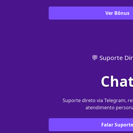
Ver Bônus
💬 Suporte Di
Cha
Suporte direto via Telegram, r
atendimento persona
Falar Suport