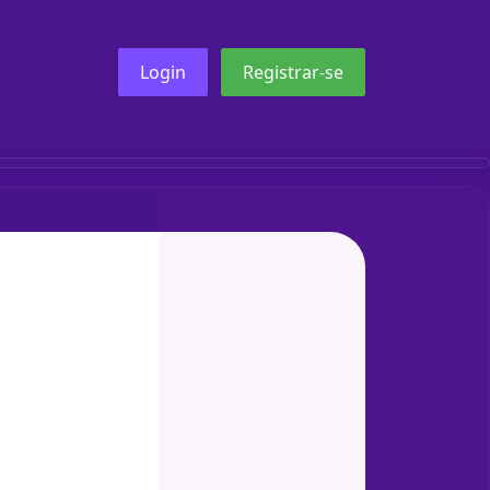
Login
Registrar-se