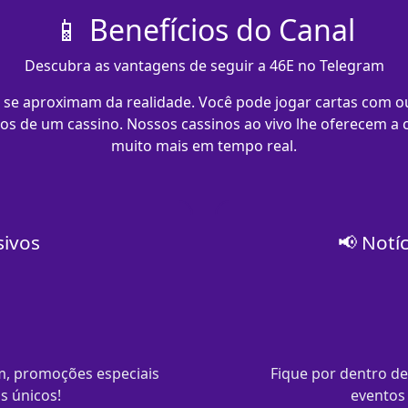
📱 Benefícios do Canal
Descubra as vantagens de seguir a 46E no Telegram
is se aproximam da realidade. Você pode jogar cartas com 
os de um cassino. Nossos cassinos ao vivo lhe oferecem a c
muito mais em tempo real.
sivos
📢 Notí
m, promoções especiais
Fique por dentro d
s únicos!
eventos