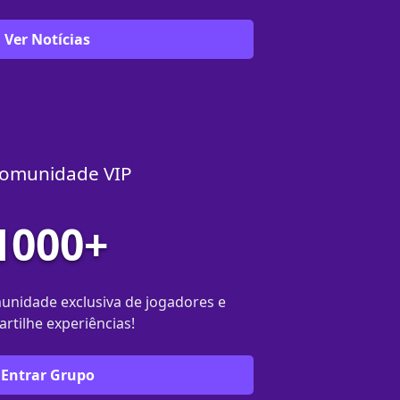
Ver Notícias
Comunidade VIP
1000+
unidade exclusiva de jogadores e
rtilhe experiências!
Entrar Grupo