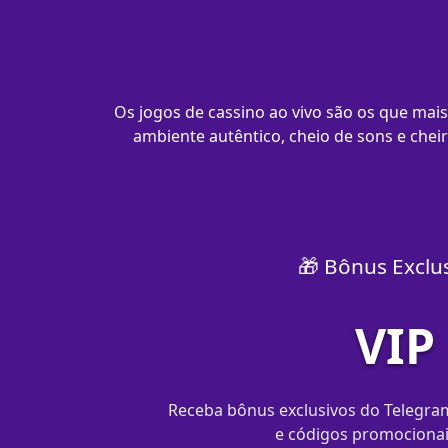
Os jogos de cassino ao vivo são os que ma
ambiente autêntico, cheio de sons e cheir
🎁 Bônus Exclu
VIP
Receba bônus exclusivos do Telegra
e códigos promocionai