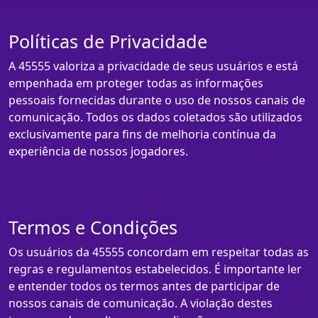
Políticas de Privacidade
A 45555 valoriza a privacidade de seus usuários e está
empenhada em proteger todas as informações
pessoais fornecidas durante o uso de nossos canais de
comunicação. Todos os dados coletados são utilizados
exclusivamente para fins de melhoria contínua da
experiência de nossos jogadores.
Termos e Condições
Os usuários da 45555 concordam em respeitar todas as
regras e regulamentos estabelecidos. É importante ler
e entender todos os termos antes de participar de
nossos canais de comunicação. A violação destes