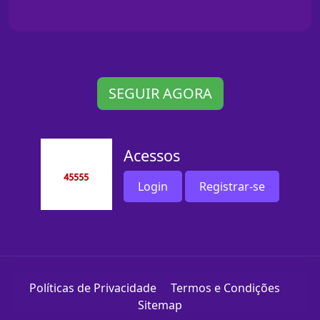
SEGUIR AGORA
Acessos
Login
Registrar-se
Políticas de Privacidade
Termos e Condições
Sitemap