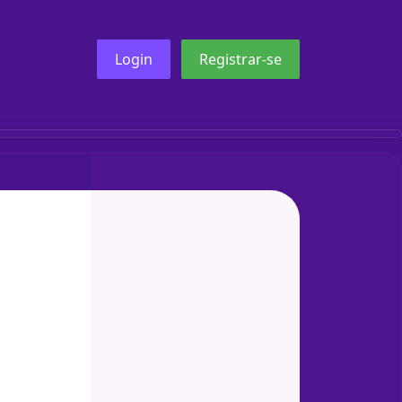
Login
Registrar-se