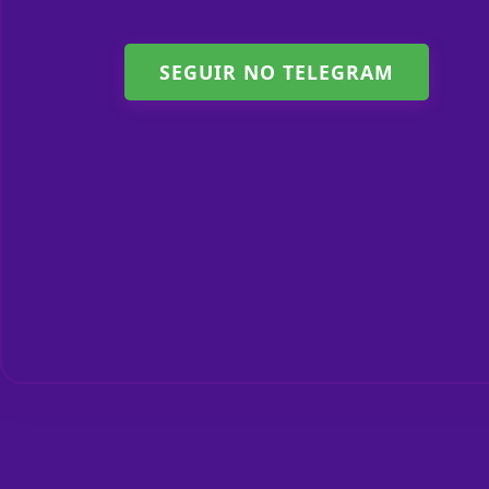
SEGUIR NO TELEGRAM