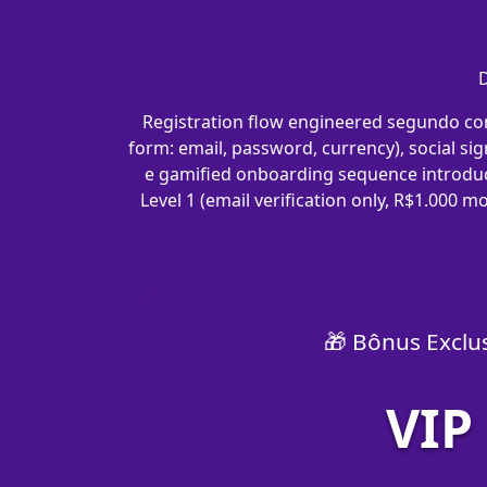
D
Registration flow engineered segundo conve
form: email, password, currency), social si
e gamified onboarding sequence introduci
Level 1 (email verification only, R$1.000 
🎁 Bônus Exclu
VIP