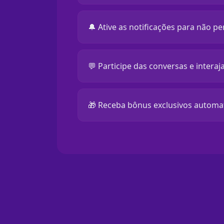
🔔 Ative as notificações para não p
💬 Participe das conversas e interaj
🎁 Receba bônus exclusivos autom