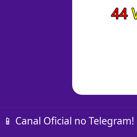
📱 Canal Oficial no Telegram!