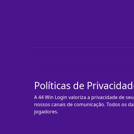
Políticas de Privacida
A 44 Win Login valoriza a privacidade de s
nossos canais de comunicação. Todos os dad
jogadores.