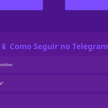
e
📱 Como Seguir no Telegram
ositivo
al"