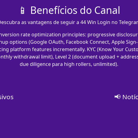
📱 Benefícios do Canal
escubra as vantagens de seguir a 44 Win Login no Telegr
rsion rate optimization principles: progressive disclosure p
gnup options (Google OAuth, Facebook Connect, Apple Sign-I
ng platform features incrementally. KYC (Know Your Custo
monthly withdrawal limit), Level 2 (document upload + address
due diligence para high rollers, unlimited).
sivos
📢 Notí