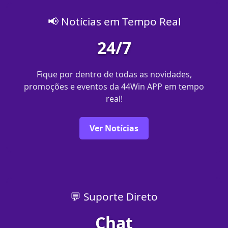
📢 Notícias em Tempo Real
24/7
Fique por dentro de todas as novidades,
promoções e eventos da 44Win APP em tempo
real!
Ver Notícias
💬 Suporte Direto
Chat