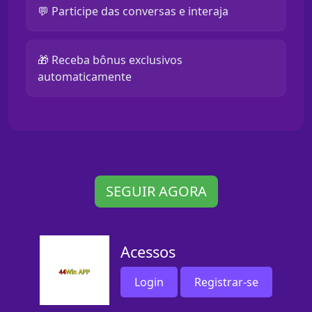
💬 Participe das conversas e interaja
🎁 Receba bônus exclusivos
automaticamente
SEGUIR AGORA
Acessos
Login
Registrar-se