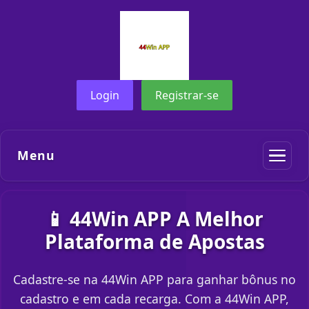
Login
Registrar-se
Menu
📱 44Win APP A Melhor
Plataforma de Apostas
Cadastre-se na 44Win APP para ganhar bônus no
cadastro e em cada recarga. Com a 44Win APP,