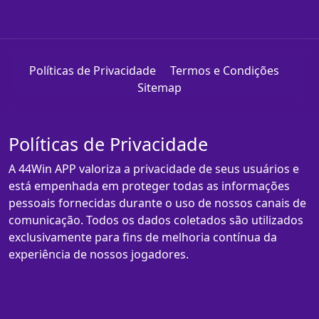
Políticas de Privacidade
Termos e Condições
Sitemap
Políticas de Privacidade
A 44Win APP valoriza a privacidade de seus usuários e
está empenhada em proteger todas as informações
pessoais fornecidas durante o uso de nossos canais de
comunicação. Todos os dados coletados são utilizados
exclusivamente para fins de melhoria contínua da
experiência de nossos jogadores.