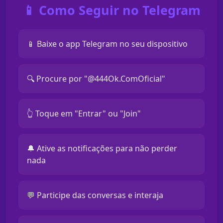
📱 Como Seguir no Telegram
📱 Baixe o app Telegram no seu dispositivo
🔍 Procure por "@444Ok.ComOficial"
👆 Toque em "Entrar" ou "Join"
🔔 Ative as notificações para não perder
nada
💬 Participe das conversas e interaja