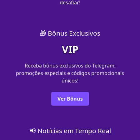
desafiar!
🎁 Bônus Exclusivos
VIP
Receba bônus exclusivos do Telegram,
promoções especiais e códigos promocionais
únicos!
Ver Bônus
📢 Notícias em Tempo Real