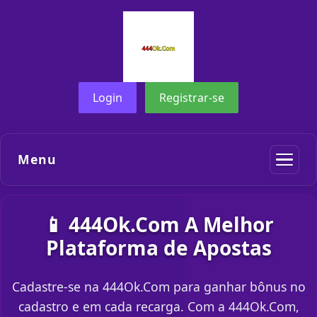
Login
Registrar-se
Menu
📱 444Ok.Com A Melhor
Plataforma de Apostas
Cadastre-se na 444Ok.Com para ganhar bônus no
cadastro e em cada recarga. Com a 444Ok.Com,