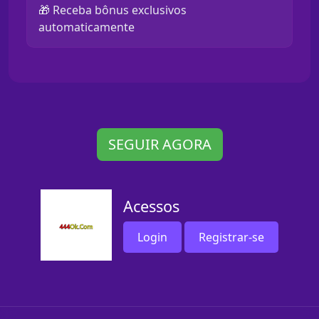
🎁 Receba bônus exclusivos
automaticamente
SEGUIR AGORA
Acessos
Login
Registrar-se