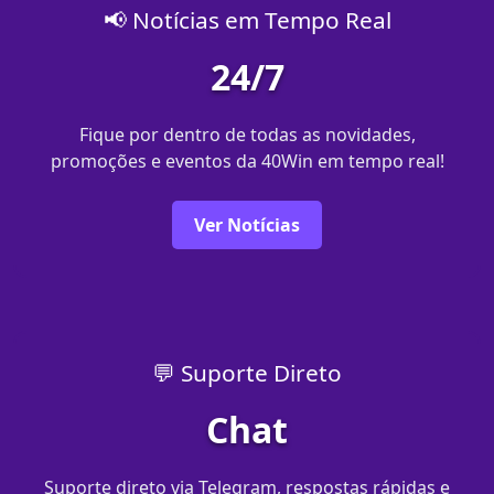
📢 Notícias em Tempo Real
24/7
Fique por dentro de todas as novidades,
promoções e eventos da 40Win em tempo real!
Ver Notícias
💬 Suporte Direto
Chat
Suporte direto via Telegram, respostas rápidas e