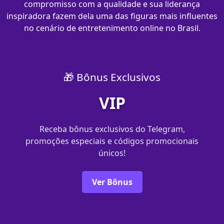
compromisso com a qualidade e sua liderança
inspiradora fazem dela uma das figuras mais influentes
no cenário de entretenimento online no Brasil.
🎁 Bônus Exclusivos
VIP
Receba bônus exclusivos do Telegram,
promoções especiais e códigos promocionais
únicos!
Ver Bônus