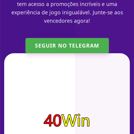
tem acesso a promoções incríveis e uma
experiência de jogo inigualável. Junte-se aos
vencedores agora!
SEGUIR NO TELEGRAM