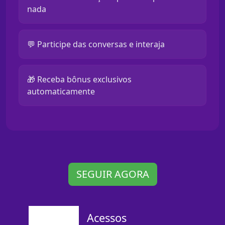
nada
💬 Participe das conversas e interaja
🎁 Receba bônus exclusivos
automaticamente
SEGUIR AGORA
Acessos