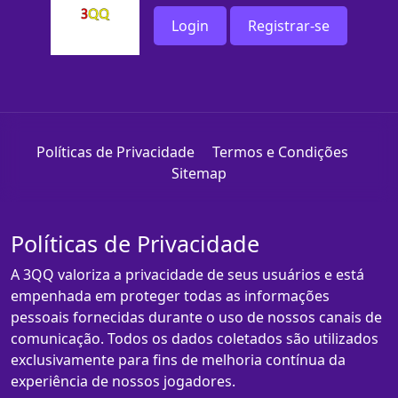
Login
Registrar-se
Políticas de Privacidade
Termos e Condições
Sitemap
Políticas de Privacidade
A 3QQ valoriza a privacidade de seus usuários e está
empenhada em proteger todas as informações
pessoais fornecidas durante o uso de nossos canais de
comunicação. Todos os dados coletados são utilizados
exclusivamente para fins de melhoria contínua da
experiência de nossos jogadores.