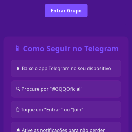
Entrar Grupo
📱 Como Seguir no Telegram
📱 Baixe o app Telegram no seu dispositivo
🔍 Procure por "@3QQOficial"
👆 Toque em "Entrar" ou "Join"
🔔 Ative as notificações para não perder