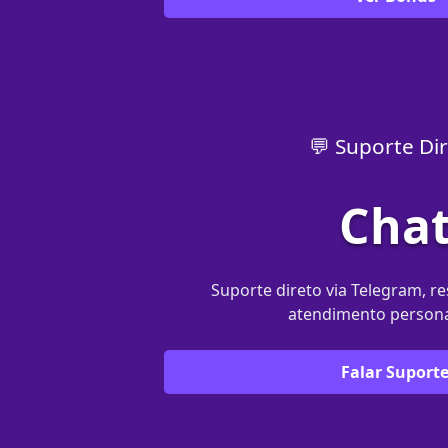
💬 Suporte Di
Cha
Suporte direto via Telegram, r
atendimento persona
Falar Suport