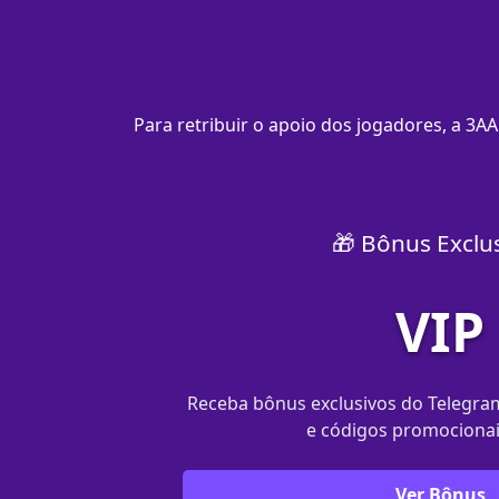
Para retribuir o apoio dos jogadores, a 3A
🎁 Bônus Exclu
VIP
Receba bônus exclusivos do Telegra
e códigos promocionai
Ver Bônus