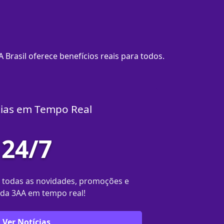
Brasil oferece benefícios reais para todos.
cias em Tempo Real
24/7
e todas as novidades, promoções e
 da 3AA em tempo real!
Ver Notícias