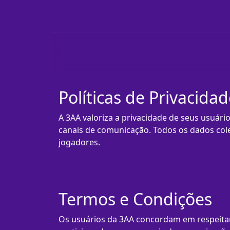
Políticas de Privacida
A 3AA valoriza a privacidade de seus usuár
canais de comunicação. Todos os dados cole
jogadores.
Termos e Condições
Os usuários da 3AA concordam em respeitar 