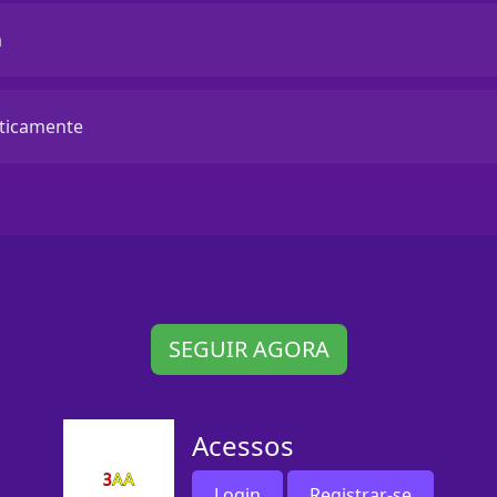
a
aticamente
SEGUIR AGORA
Acessos
Login
Registrar-se