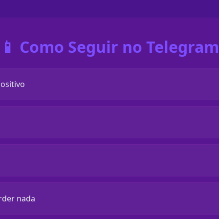
📱 Como Seguir no Telegram
ositivo
erder nada