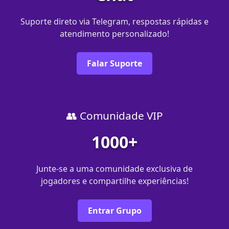
Suporte direto via Telegram, respostas rápidas e
atendimento personalizado!
Falar Suporte
👥 Comunidade VIP
1000+
Junte-se a uma comunidade exclusiva de
jogadores e compartilhe experiências!
Entrar Grupo