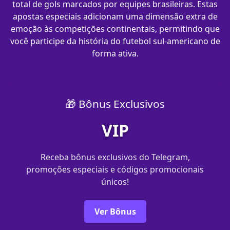
total de gols marcados por equipes brasileiras. Estas
apostas especiais adicionam uma dimensão extra de
emoção às competições continentais, permitindo que
você participe da história do futebol sul-americano de
forma ativa.
🎁 Bônus Exclusivos
VIP
Receba bônus exclusivos do Telegram,
promoções especiais e códigos promocionais
únicos!
Ver Bônus