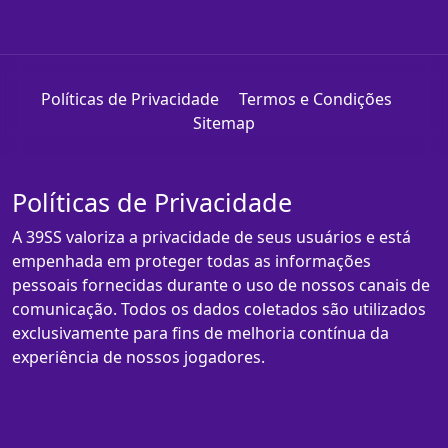
Políticas de Privacidade
Termos e Condições
Sitemap
Políticas de Privacidade
A 39SS valoriza a privacidade de seus usuários e está
empenhada em proteger todas as informações
pessoais fornecidas durante o uso de nossos canais de
comunicação. Todos os dados coletados são utilizados
exclusivamente para fins de melhoria contínua da
experiência de nossos jogadores.