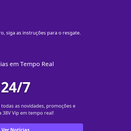
, siga as instruções para o resgate.
cias em Tempo Real
24/7
e todas as novidades, promoções e
a 38V Vip em tempo real!
Ver Notícias