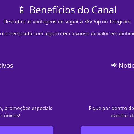
📱 Benefícios do Canal
Descubra as vantagens de seguir a 38V Vip no Telegram
 contemplado com algum item luxuoso ou valor em dinheiro
sivos
📢 Notí
m, promoções especiais
Fique por dentro d
s únicos!
eventos d