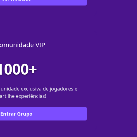
Comunidade VIP
1000+
unidade exclusiva de jogadores e
rtilhe experiências!
Entrar Grupo