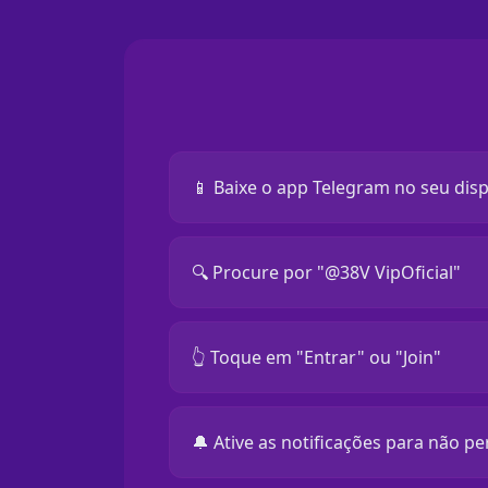
📱 Baixe o app Telegram no seu disp
🔍 Procure por "@38V VipOficial"
👆 Toque em "Entrar" ou "Join"
🔔 Ative as notificações para não p