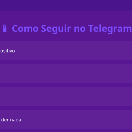
📱 Como Seguir no Telegram
ositivo
erder nada