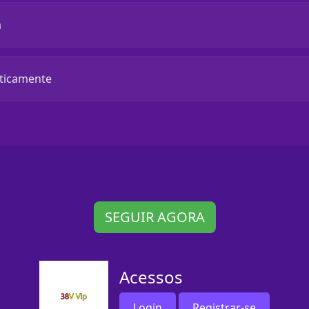
a
aticamente
SEGUIR AGORA
Acessos
Login
Registrar-se