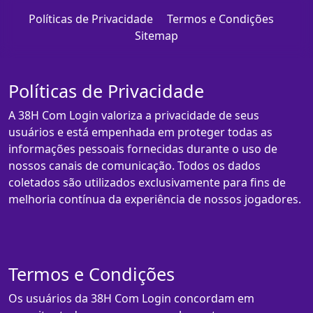
Políticas de Privacidade
Termos e Condições
Sitemap
Políticas de Privacidade
A 38H Com Login valoriza a privacidade de seus
usuários e está empenhada em proteger todas as
informações pessoais fornecidas durante o uso de
nossos canais de comunicação. Todos os dados
coletados são utilizados exclusivamente para fins de
melhoria contínua da experiência de nossos jogadores.
Termos e Condições
Os usuários da 38H Com Login concordam em