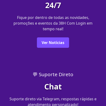
24/7
Fique por dentro de todas as novidades,
promoções e eventos da 38H Com Login em
tempo real!
Ver Notícias
💬 Suporte Direto
Chat
Suporte direto via Telegram, respostas rápidas e
atendimento personalizado!