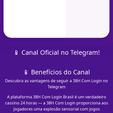
📱 Canal Oficial no Telegram!
📱 Benefícios do Canal
Descubra as vantagens de seguir a 38H Com Login no
Telegram
A plataforma 38H Com Login Brasil é um verdadeiro
cassino 24 horas — a 38H Com Login proporciona aos
jogadores uma explosão sensorial com jogos