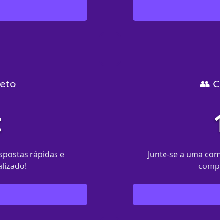
reto
👥 
t
espostas rápidas e
Junte-se a uma com
lizado!
compa
e