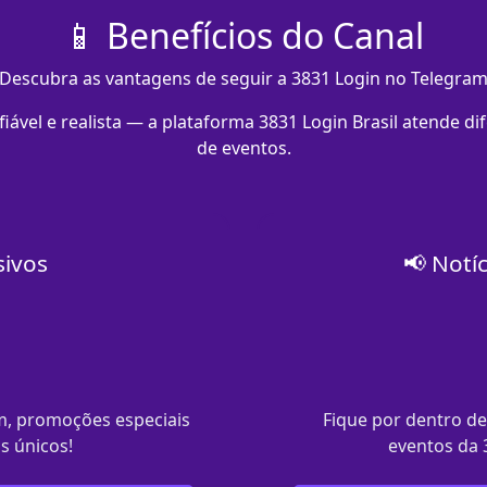
📱 Benefícios do Canal
Descubra as vantagens de seguir a 3831 Login no Telegra
iável e realista — a plataforma 3831 Login Brasil atende d
de eventos.
sivos
📢 Notí
m, promoções especiais
Fique por dentro d
s únicos!
eventos da 