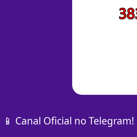
📱 Canal Oficial no Telegram!