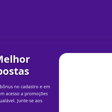
Melhor
postas
 bônus no cadastro e em
tem acesso a promoções
ualável. Junte-se aos