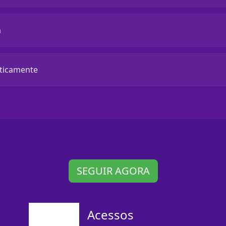
a
aticamente
SEGUIR AGORA
Acessos