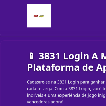
📱 3831 Login A 
Plataforma de A
Cadastre-se na 3831 Login para ganhar
cada recarga. Com a 3831 Login, você 
incríveis e uma experiência de jogo inig
vencedores agora!