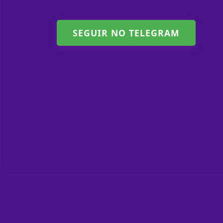
SEGUIR NO TELEGRAM