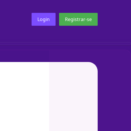
Login
Registrar-se