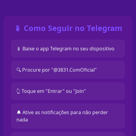
📱 Como Seguir no Telegram
📱 Baixe o app Telegram no seu dispositivo
🔍 Procure por "@3831.ComOficial"
👆 Toque em "Entrar" ou "Join"
🔔 Ative as notificações para não perder
nada