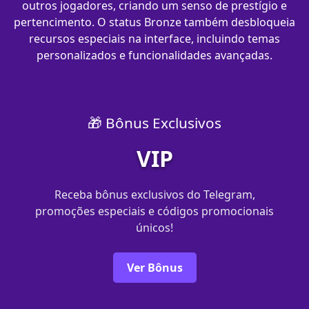
outros jogadores, criando um senso de prestígio e
pertencimento. O status Bronze também desbloqueia
recursos especiais na interface, incluindo temas
personalizados e funcionalidades avançadas.
🎁 Bônus Exclusivos
VIP
Receba bônus exclusivos do Telegram,
promoções especiais e códigos promocionais
únicos!
Ver Bônus